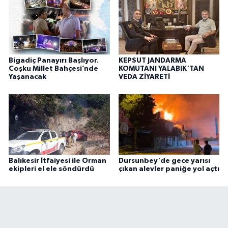
Bigadiç Panayırı Başlıyor.
KEPSUT JANDARMA
Coşku Millet Bahçesi’nde
KOMUTANI YALABIK'TAN
Yaşanacak
VEDA ZİYARETİ
Balıkesir İtfaiyesi ile Orman
Dursunbey'de gece yarısı
ekipleri el ele söndürdü
çıkan alevler paniğe yol açtı