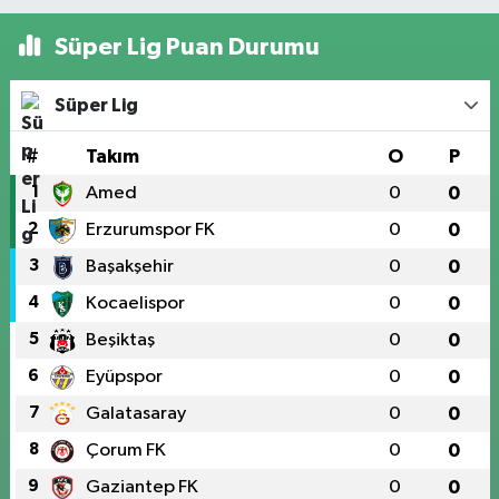
Süper Lig Puan Durumu
Süper Lig
#
Takım
O
P
1
Amed
0
0
2
Erzurumspor FK
0
0
3
Başakşehir
0
0
4
Kocaelispor
0
0
5
Beşiktaş
0
0
6
Eyüpspor
0
0
7
Galatasaray
0
0
8
Çorum FK
0
0
9
Gaziantep FK
0
0