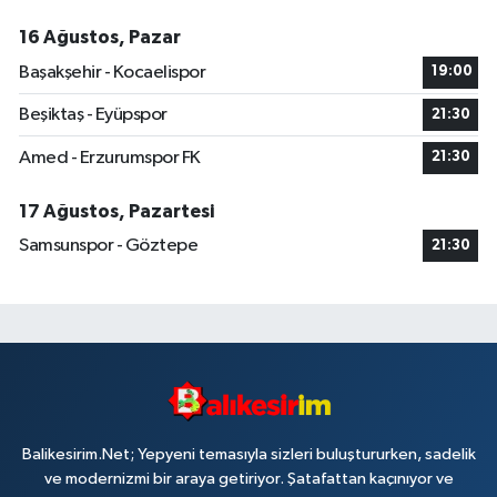
16 Ağustos, Pazar
Başakşehir - Kocaelispor
19:00
Beşiktaş - Eyüpspor
21:30
Amed - Erzurumspor FK
21:30
17 Ağustos, Pazartesi
Samsunspor - Göztepe
21:30
Balikesirim.Net; Yepyeni temasıyla sizleri buluştururken, sadelik
ve modernizmi bir araya getiriyor. Şatafattan kaçınıyor ve