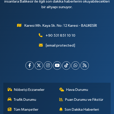
insanlara Balıkesir ile ilgili son dakika haberlerini okuyabilecekleri
bir altyapı sunuyor.
Karesi Mh. Kaya Sk. No: 12 Karesi - BALIKESİR
+90 531 851 10 10
[email protected]
Nöbetçi Eczaneler
Hava Durumu
Trafik Durumu
Puan Durumu ve Fikstür
Tüm Manşetler
Son Dakika Haberleri