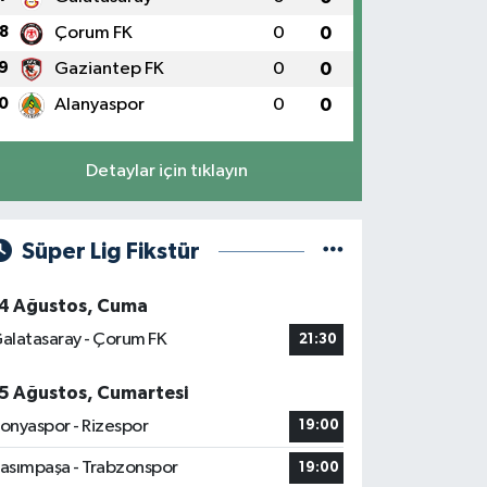
8
Çorum FK
0
0
9
Gaziantep FK
0
0
0
Alanyaspor
0
0
Detaylar için tıklayın
Süper Lig Fikstür
4 Ağustos, Cuma
alatasaray - Çorum FK
21:30
5 Ağustos, Cumartesi
onyaspor - Rizespor
19:00
asımpaşa - Trabzonspor
19:00