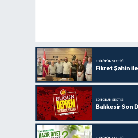
EDITÖRÜN SEÇTIĞI
Fikret Şahin il
EDITÖRÜN SEÇTIĞI
Balıkesir Son