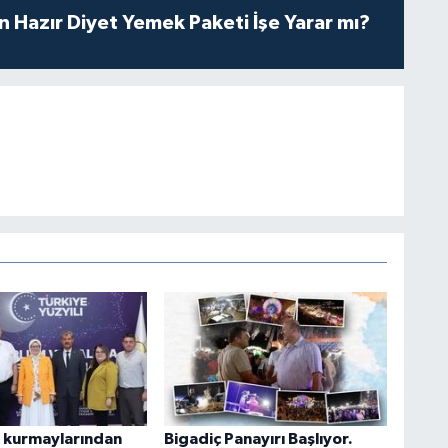
in Hazır Diyet Yemek Paketi İşe Yarar mı?
n kurmaylarından
Bigadiç Panayırı Başlıyor.