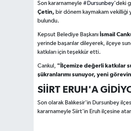
Son kararnameyle
#Dursunbey
'deki 
Çetin,
bir dönem kaymakam vekilliği 
bulundu.
Kepsut Belediye Başkanı
İsmail Cank
yerinde başarılar dileyerek, ilçeye sun
katkıları için teşekkür etti.
Cankul,
"İlçemize değerli katkılar
şükranlarımı sunuyor, yeni görevi
SİİRT ERUH'A GİDİY
Son olarak Balıkesir'in Dursunbey ilç
kararnameyle Siirt'in Eruh ilçesine ata