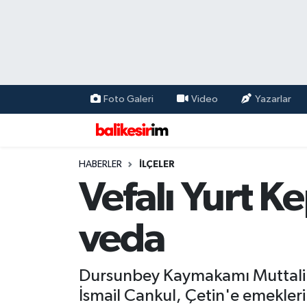
Foto Galeri
Video
Yazarlar
HABERLER
İLÇELER
Vefalı Yurt 
veda
Dursunbey Kaymakamı Muttalip Ç
İsmail Cankul, Çetin'e emekleri 