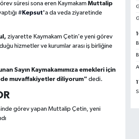
görev süresi sona eren Kaymakam
Muttalip
G
yaptığı
#
Kepsut
'
a da veda ziyaretinde
G
1
ul,
ziyarette Kaymakam Çetin'e yeni görev
B
duğu hizmetler ve kurumlar arası iş birliğine
B
A
 sunan Sayın Kaymakamımıza emekleri için
nde muvaffakiyetler diliyorum"
dedi.
1
S
OR
esinde görev yapan Muttalip Çetin, yeni
ndı