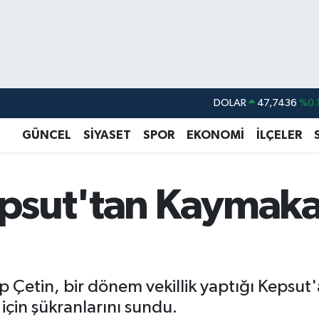
DOLAR
47,7436
%0.
EURO
55,2510
%0.
GÜNCEL
SİYASET
SPOR
EKONOMİ
İLÇELER
STERLİN
64,4811
%0.
GRAM ALTIN
6660.55
%0.
Kepsut'tan Kaymak
BİST100
13.779
%-
BITCOIN
64.960,21
%0.
etin, bir dönem vekillik yaptığı Kepsut'a
için şükranlarını sundu.