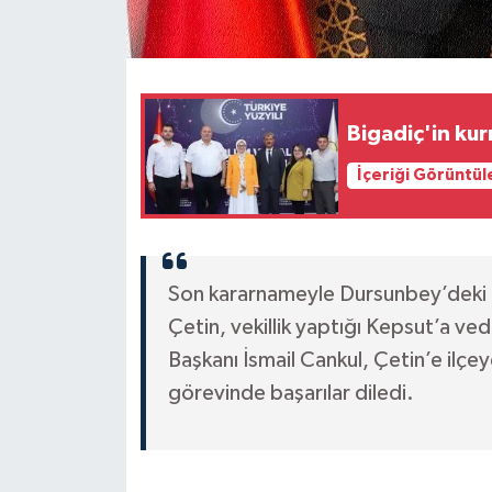
Bigadiç'in ku
İçeriği Görüntül
Son kararnameyle Dursunbey’deki 
Çetin, vekillik yaptığı Kepsut’a v
Başkanı İsmail Cankul, Çetin’e ilçe
görevinde başarılar diledi.