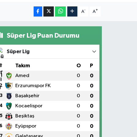
-
+
A
A
Süper Lig Puan Durumu
Süper Lig
#
Takım
O
P
1
Amed
0
0
2
Erzurumspor FK
0
0
3
Başakşehir
0
0
4
Kocaelispor
0
0
5
Beşiktaş
0
0
6
Eyüpspor
0
0
7
Galatasaray
0
0