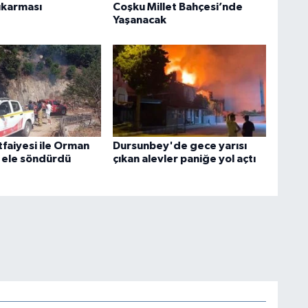
ıkarması
Coşku Millet Bahçesi’nde
Yaşanacak
İtfaiyesi ile Orman
Dursunbey'de gece yarısı
l ele söndürdü
çıkan alevler paniğe yol açtı