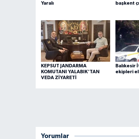
Yaralı
başkent ç
KEPSUT JANDARMA
Balıkesir 
KOMUTANI YALABIK'TAN
ekipleri e
VEDA ZİYARETİ
Yorumlar