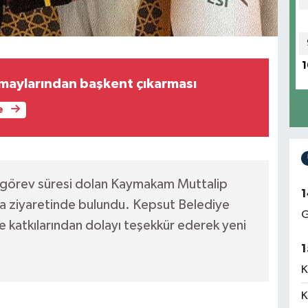
1
rmaylarından başkent çıkarması
e
görev süresi dolan Kaymakam Muttalip
1
eda ziyaretinde bulundu. Kepsut Belediye
G
ye katkılarından dolayı teşekkür ederek yeni
1
K
K