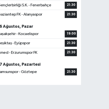
ençlerbirliği S.K. - Fenerbahçe
21:30
aziantep FK - Alanyaspor
21:30
6 Ağustos, Pazar
aşakşehir - Kocaelispor
19:00
eşiktaş - Eyüpspor
21:30
med - Erzurumspor FK
21:30
7 Ağustos, Pazartesi
amsunspor - Göztepe
21:30