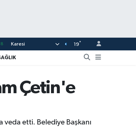
°
Karesi
18
19
32
SAĞLIK
38
03
am Çetin'e
14
87
 veda etti. Belediye Başkanı