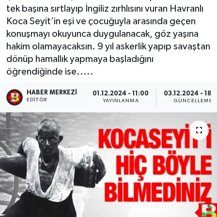
tek başına sırtlayıp İngiliz zırhlısını vuran Havranlı
Koca Seyit’in eşi ve çocuğuyla arasında geçen
konuşmayı okuyunca duygulanacak, göz yaşına
hakim olamayacaksın. 9 yıl askerlik yapıp savaştan
dönüp hamallık yapmaya başladığını
öğrendiğinde ise.....
HABER MERKEZI
01.12.2024 - 11:00
03.12.2024 - 18:
EDITÖR
YAYINLANMA
GÜNCELLEME