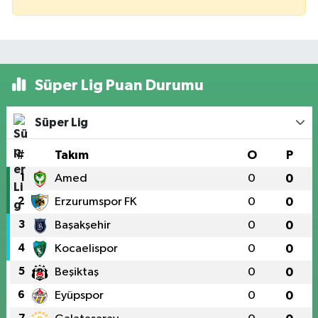
Süper Lig Puan Durumu
Süper Lig
#
Takım
O
P
1
Amed
0
0
2
Erzurumspor FK
0
0
3
Başakşehir
0
0
4
Kocaelispor
0
0
5
Beşiktaş
0
0
6
Eyüpspor
0
0