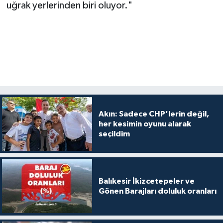
uğrak yerlerinden biri oluyor."
Akın: Sadece CHP'lerin değil,
her kesimin oyunu alarak
seçildim
Balıkesir İkizcetepeler ve
Gönen Barajları doluluk oranları