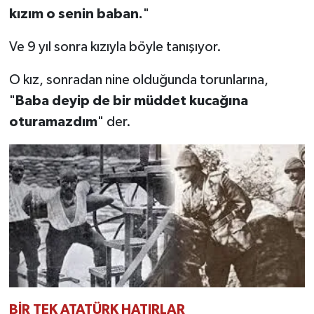
kızım o senin baban.
"
Ve 9 yıl sonra kızıyla böyle tanışıyor.
O kız, sonradan nine olduğunda torunlarına,
"
Baba deyip de bir müddet kucağına
oturamazdım
" der.
BİR TEK ATATÜRK HATIRLAR