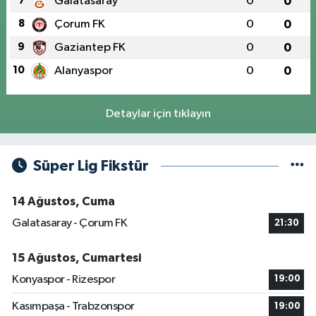
7
Galatasaray
0
0
8
Çorum FK
0
0
9
Gaziantep FK
0
0
10
Alanyaspor
0
0
Detaylar için tıklayın
Süper Lig Fikstür
14 Ağustos, Cuma
Galatasaray - Çorum FK
21:30
15 Ağustos, Cumartesi
Konyaspor - Rizespor
19:00
Kasımpaşa - Trabzonspor
19:00