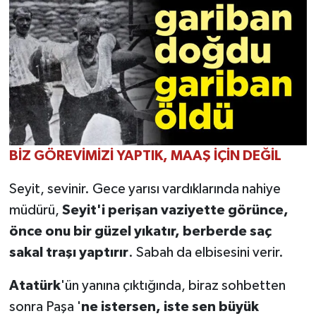
BİZ GÖREVİMİZİ YAPTIK, MAAŞ İÇİN DEĞİL
Seyit, sevinir. Gece yarısı vardıklarında nahiye
müdürü,
Seyit'i perişan vaziyette görünce,
önce onu bir güzel yıkatır, berberde saç
sakal traşı yaptırır
. Sabah da elbisesini verir.
Atatürk
'ün yanına çıktığında, biraz sohbetten
sonra Paşa '
ne istersen, iste sen büyük