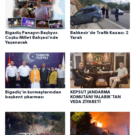
Bigadiç Panayırı Başlıyor.
Balıkesir'de Trafik Kazası: 2
Coşku Millet Bahçesi’nde
Yaralı
Yaşanacak
Bigadiç'in kurmaylarından
KEPSUT JANDARMA
başkent çıkarması
KOMUTANI YALABIK'TAN
VEDA ZİYARETİ