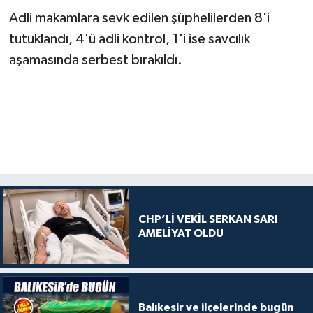
Adli makamlara sevk edilen şüphelilerden 8'i
tutuklandı, 4'ü adli kontrol, 1'i ise savcılık
aşamasında serbest bırakıldı.
CHP’Lİ VEKİL SERKAN SARI
AMELİYAT OLDU
Balıkesir ve ilçelerinde bugün