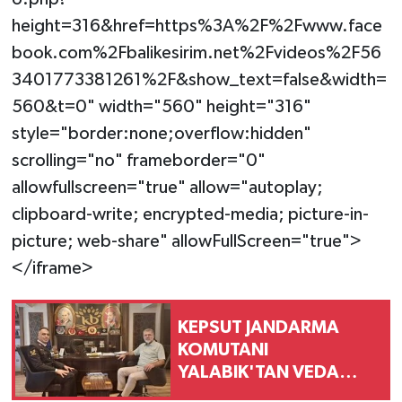
height=316&href=https%3A%2F%2Fwww.face
book.com%2Fbalikesirim.net%2Fvideos%2F56
3401773381261%2F&show_text=false&width=
560&t=0" width="560" height="316"
style="border:none;overflow:hidden"
scrolling="no" frameborder="0"
allowfullscreen="true" allow="autoplay;
clipboard-write; encrypted-media; picture-in-
picture; web-share" allowFullScreen="true">
</iframe>
KEPSUT JANDARMA
KOMUTANI
YALABIK'TAN VEDA
ZİYARETİ