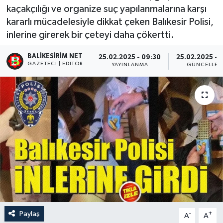
kaçakçılığı ve organize suç yapılanmalarına karşı
kararlı mücadelesiyle dikkat çeken Balıkesir Polisi,
inlerine girerek bir çeteyi daha çökertti.
BALIKESIRIM NET
25.02.2025 - 09:30
25.02.2025 - 
GAZETECI | EDITÖR
YAYINLANMA
GÜNCELLEM
Paylaş
-
+
A
A