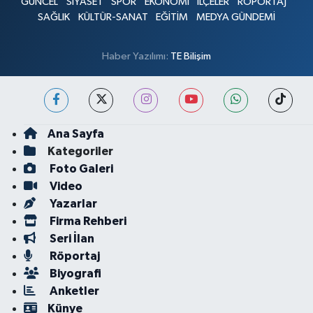
GÜNCEL
SİYASET
SPOR
EKONOMİ
İLÇELER
RÖPORTAJ
SAĞLIK
KÜLTÜR-SANAT
EĞİTİM
MEDYA GÜNDEMİ
Haber Yazılımı:
TE Bilişim
Ana Sayfa
Kategoriler
Foto Galeri
Video
Yazarlar
Firma Rehberi
Seri İlan
Röportaj
Biyografi
Anketler
Künye