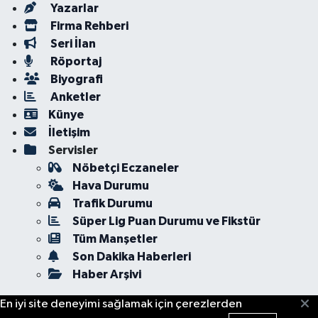
Yazarlar
Firma Rehberi
Seri İlan
Röportaj
Biyografi
Anketler
Künye
İletişim
Servisler
Nöbetçi Eczaneler
Hava Durumu
Trafik Durumu
Süper Lig Puan Durumu ve Fikstür
Tüm Manşetler
Son Dakika Haberleri
Haber Arşivi
En iyi site deneyimi sağlamak için çerezlerden