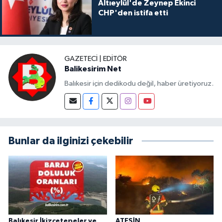
Altıeylül'de Zeynep Ekinci
CHP'den istifa etti
GAZETECI | EDITÖR
Balikesirim Net
Balıkesir için dedikodu değil, haber üretiyoruz.
Bunlar da ilginizi çekebilir
Balıkesir İkizcetepeler ve
ATEŞİN