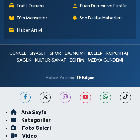
Trafik Durumu
Puan Durumu ve Fikstür
Tüm Manşetler
Son Dakika Haberleri
Haber Arşivi
GÜNCEL
SİYASET
SPOR
EKONOMİ
İLÇELER
RÖPORTAJ
SAĞLIK
KÜLTÜR-SANAT
EĞİTİM
MEDYA GÜNDEMİ
Haber Yazılımı:
TE Bilişim
Ana Sayfa
Kategoriler
Foto Galeri
Video