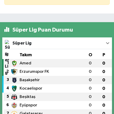
Süper Lig Puan Durumu
Süper Lig
#
Takım
O
P
1
Amed
0
0
2
Erzurumspor FK
0
0
3
Başakşehir
0
0
4
Kocaelispor
0
0
5
Beşiktaş
0
0
6
Eyüpspor
0
0
7
Galatasaray
0
0