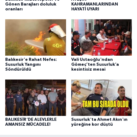
Gönen Barajları doluluk
KAHRAMANLARINDAN
oranları
HAYATİ UYARI
Balıkesir'e Rahat Nefes:
Vali Ustaoğlu'ndan
Susurluk Yangını
Gömeç’ten Susurluk’a
Söndürüldü
kesintisiz mesai
BALIKESİR'DE ALEVLERLE
Susurluk'ta Ahmet Akın'ın
AMANSIZ MÜCADELE!
yüreğine kor düştü