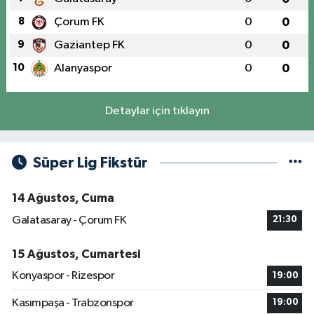
8
Çorum FK
0
0
9
Gaziantep FK
0
0
10
Alanyaspor
0
0
Detaylar için tıklayın
Süper Lig Fikstür
14 Ağustos, Cuma
Galatasaray - Çorum FK
21:30
15 Ağustos, Cumartesi
Konyaspor - Rizespor
19:00
Kasımpaşa - Trabzonspor
19:00