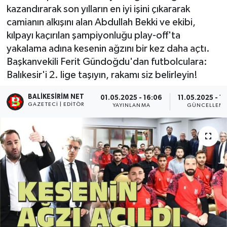
kazandırarak son yılların en iyi işini çıkararak
camianın alkışını alan Abdullah Bekki ve ekibi,
kılpayı kaçırılan şampiyonluğu play-off'ta
yakalama adına kesenin ağzını bir kez daha açtı.
Başkanvekili Ferit Gündoğdu'dan futbolculara:
Balıkesir'i 2. lige taşıyın, rakamı siz belirleyin!
BALIKESIRIM NET
01.05.2025 - 16:06
11.05.2025 - 15
GAZETECI | EDITÖR
YAYINLANMA
GÜNCELLEM