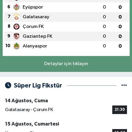
6
Eyüpspor
0
0
7
Galatasaray
0
0
8
Çorum FK
0
0
9
Gaziantep FK
0
0
10
Alanyaspor
0
0
Detaylar için tıklayın
Süper Lig Fikstür
14 Ağustos, Cuma
Galatasaray - Çorum FK
21:30
15 Ağustos, Cumartesi