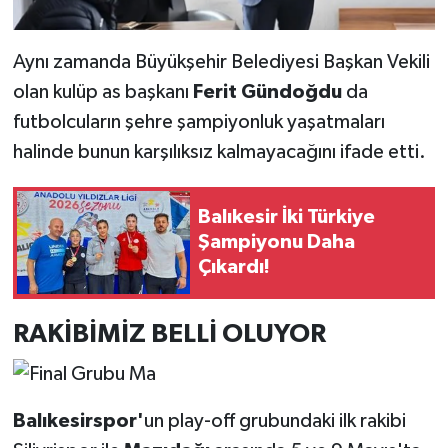
Aynı zamanda Büyükşehir Belediyesi Başkan Vekili
olan kulüp as başkanı
Ferit Gündoğdu
da
futbolcuların şehre şampiyonluk yaşatmaları
halinde bunun karşılıksız kalmayacağını ifade etti.
Balıkesir İki Türkiye
Şampiyonu Daha
Çıkardı!
RAKİBİMİZ BELLİ OLUYOR
Balıkesirspor'
un play-off grubundaki ilk rakibi