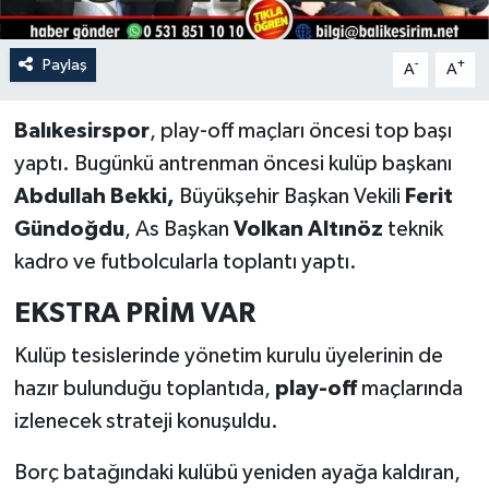
Paylaş
-
+
A
A
Balıkesirspor
, play-off maçları öncesi top başı
yaptı. Bugünkü antrenman öncesi kulüp başkanı
Abdullah Bekki,
Büyükşehir Başkan Vekili
Ferit
Gündoğdu
, As Başkan
Volkan Altınöz
teknik
kadro ve futbolcularla toplantı yaptı.
EKSTRA PRİM VAR
Kulüp tesislerinde yönetim kurulu üyelerinin de
hazır bulunduğu toplantıda,
play-off
maçlarında
izlenecek strateji konuşuldu.
Borç batağındaki kulübü yeniden ayağa kaldıran,