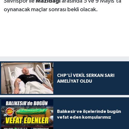
Silivrispor ile
Mazıdağı
arasında 5 ve 9 Mayıs'ta
oynanacak maçlar sonrası bekli olacak.
CHP’Lİ VEKİL SERKAN SARI
AMELİYAT OLDU
Balıkesir ve ilçelerinde bugün
vefat eden komşularımız