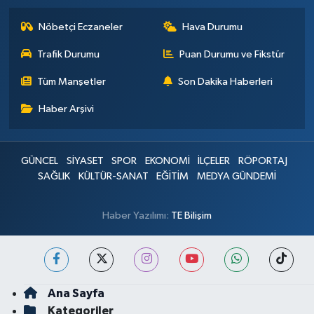
Nöbetçi Eczaneler
Hava Durumu
Trafik Durumu
Puan Durumu ve Fikstür
Tüm Manşetler
Son Dakika Haberleri
Haber Arşivi
GÜNCEL
SİYASET
SPOR
EKONOMİ
İLÇELER
RÖPORTAJ
SAĞLIK
KÜLTÜR-SANAT
EĞİTİM
MEDYA GÜNDEMİ
Haber Yazılımı:
TE Bilişim
Ana Sayfa
Kategoriler