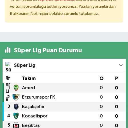
ve tüm sorumluluğu üstleniyorsunuz. Yazılan yorumlardan
Balikesirim.Net hiçbir şekilde sorumlu tutulamaz.
Süper Lig Puan Durumu
Süper Lig
#
Takım
O
P
1
Amed
0
0
2
Erzurumspor FK
0
0
3
Başakşehir
0
0
4
Kocaelispor
0
0
5
Beşiktaş
0
0