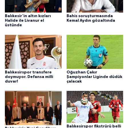
Balıkesir'in altın kızları
Bahis soruşturmasında
Halide ile Livanur el
Kemal Aydın gözaltında
üstünde
Balıkesirspor transfere
Oğuzhan Çakır
doymuyor. Defansa milli
Şampiyonlar Liginde düdük
duvar!
çalacak
Balıkesirspor fikstrürü belli