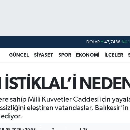
DOLAR
47,7436
%0.
EURO
55,2510
%0.
GÜNCEL
SİYASET
SPOR
EKONOMİ
İLÇELER
STERLİN
64,4811
%0.
GRAM ALTIN
6660.55
%0.
N İSTİKLAL’İ NED
BİST100
13.779
%-
BITCOIN
64.959,79
%1.
re sahip Milli Kuvvetler Caddesi için yayal
ssizliğini eleştiren vatandaşlar, Balıkesir’i
ediyor.
19.05.2026 - 20:53
2
1 DK