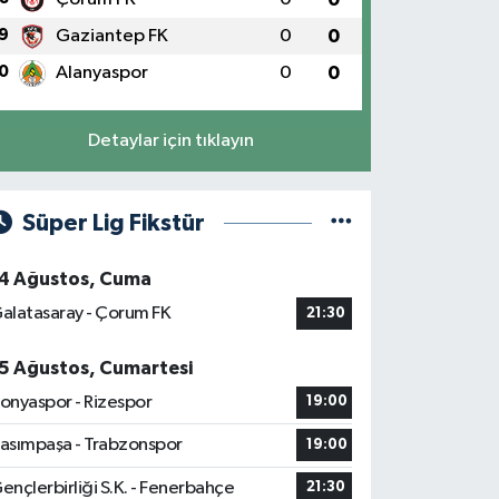
9
Gaziantep FK
0
0
0
Alanyaspor
0
0
Detaylar için tıklayın
Süper Lig Fikstür
4 Ağustos, Cuma
alatasaray - Çorum FK
21:30
5 Ağustos, Cumartesi
onyaspor - Rizespor
19:00
asımpaşa - Trabzonspor
19:00
ençlerbirliği S.K. - Fenerbahçe
21:30