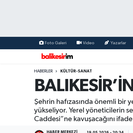
Foto Galeri
Video
Yazarlar
HABERLER
KÜLTÜR-SANAT
BALIKESİR’İ
Şehrin hafızasında önemli bir ye
yükseliyor. Yerel yöneticilerin se
Caddesi”ne kavuşacağını ifade 
HABER MERKEZI
19.05.2026 - 20:34