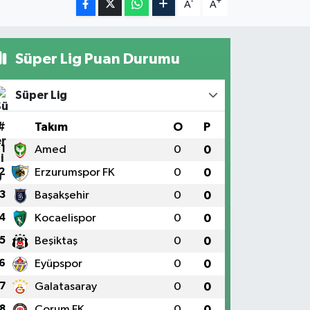
-
+
A
A
Süper Lig Puan Durumu
Süper Lig
#
Takım
O
P
1
Amed
0
0
2
Erzurumspor FK
0
0
3
Başakşehir
0
0
4
Kocaelispor
0
0
5
Beşiktaş
0
0
6
Eyüpspor
0
0
7
Galatasaray
0
0
8
Çorum FK
0
0