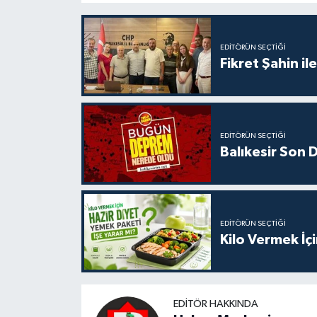
EDITÖRÜN SEÇTIĞI
Fikret Şahin il
EDITÖRÜN SEÇTIĞI
Balıkesir Son
EDITÖRÜN SEÇTIĞI
Kilo Vermek İç
EDITÖR HAKKINDA