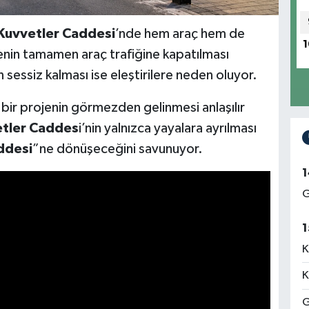
 Kuvvetler Caddesi
’nde hem araç hem de
1
nin tamamen araç trafiğine kapatılması
 sessiz kalması ise eleştirilere neden oluyor.
ir projenin görmezden gelinmesi anlaşılır
vetler Caddes
i’nin yalnızca yayalara ayrılması
addesi
”ne dönüşeceğini savunuyor.
1
G
1
K
K
G