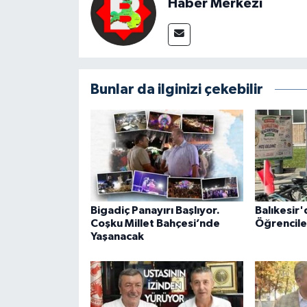
Haber Merkezi
Bunlar da ilginizi çekebilir
Bigadiç Panayırı Başlıyor.
Balıkesir'
Coşku Millet Bahçesi’nde
Öğrencile
Yaşanacak