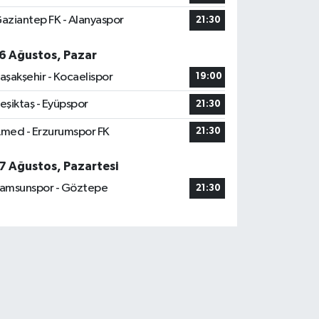
aziantep FK - Alanyaspor
21:30
6 Ağustos, Pazar
aşakşehir - Kocaelispor
19:00
eşiktaş - Eyüpspor
21:30
med - Erzurumspor FK
21:30
7 Ağustos, Pazartesi
amsunspor - Göztepe
21:30