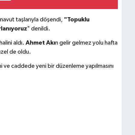
avut taşlarıyla döşendi,
"Topuklu
rlanıyoruz
" denildi.
lini aldı.
Ahmet Akı
n gelir gelmez yolu hafta
üzel de oldu.
ini ve caddede yeni bir düzenleme yapılmasını