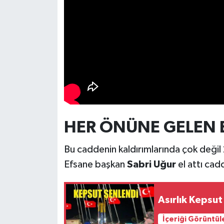
HER ÖNÜNE GELEN EL
Bu caddenin kaldırımlarında çok değil 
Efsane başkan
Sabri Uğur
el attı ca
Asırlık Kepsut
İçeriği Görüntül