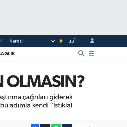
°
Karesi
18
33
32
SAĞLIK
38
03
EN OLMASIN?
14
11
aştırma çağrıları giderek
n bu adımla kendi “İstiklal