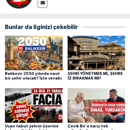
Bunlar da ilginizi çekebilir
Balıkesir 2050 yılında nasıl
ŞEHRİ YÖNETMEK Mİ, ŞEHRE
bir şehir olacak? İşte cevabı
İZ BIRAKMAK MI?
Uçan tabut şehrin üzerine
Çevik Bir'e karşı tek