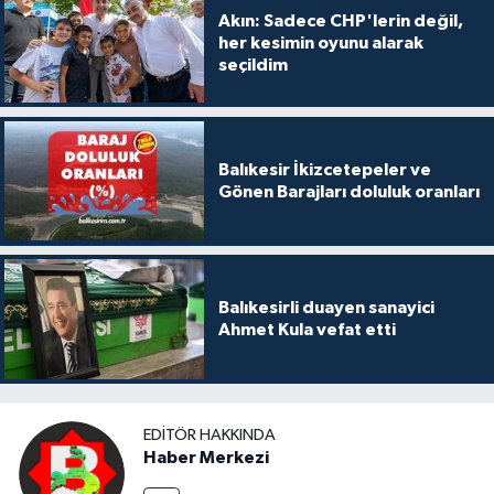
Akın: Sadece CHP'lerin değil,
her kesimin oyunu alarak
seçildim
Balıkesir İkizcetepeler ve
Gönen Barajları doluluk oranları
Balıkesirli duayen sanayici
Ahmet Kula vefat etti
EDITÖR HAKKINDA
Haber Merkezi