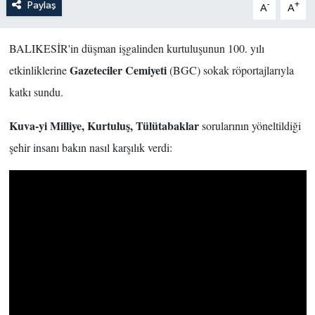
Paylaş
-
+
A
A
BALIKESİR'in düşman işgalinden kurtuluşunun 100. yılı
Gazeteciler Cemiyeti
etkinliklerine
(BGC) sokak röportajlarıyla
katkı sundu.
Kuva-yi Milliye, Kurtuluş, Tülütabaklar
sorularının yöneltildiği
şehir insanı bakın nasıl karşılık verdi: