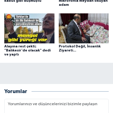
kabus gibi düşmüştü
mikrofonla meydan okuyan
adam
Alayına rest çekti;
Protokol Değil, İnsanlık
"Balıkesir'de olacak" dedi
Ziyareti...
ve yaptı
Yorumlar