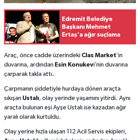
Edremit Belediye
Başkanı Mehmet
Ertaş'a ağır suçlama
Araç, önce cadde üzerindeki
Clas Market
’in
duvarına, ardından
Esin Konukev
i’nin duvarına
çarparak takla attı.
Çarpmanın şiddetiyle hurdaya dönen araçta
sıkışan
Ustalı
, olay yerinde yaşamını yitirdi. Aynı
araçta bulunan eşi Ayşe Ustalı ise kazadan ağır
yaralı olarak kurtuldu.
Olay yerine hızla ulaşan 112 Acil Servis ekipleri,