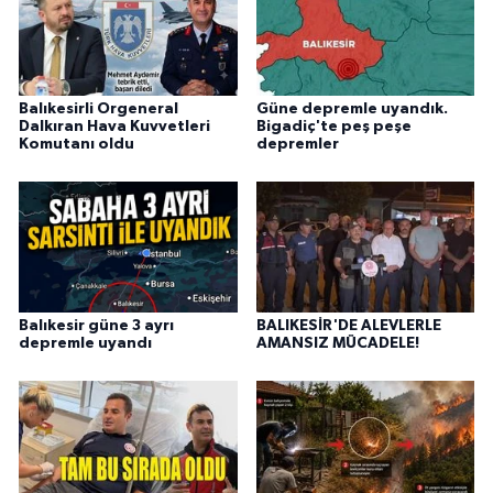
Balıkesirli Orgeneral
Güne depremle uyandık.
Dalkıran Hava Kuvvetleri
Bigadiç'te peş peşe
Komutanı oldu
depremler
Balıkesir güne 3 ayrı
BALIKESİR'DE ALEVLERLE
depremle uyandı
AMANSIZ MÜCADELE!