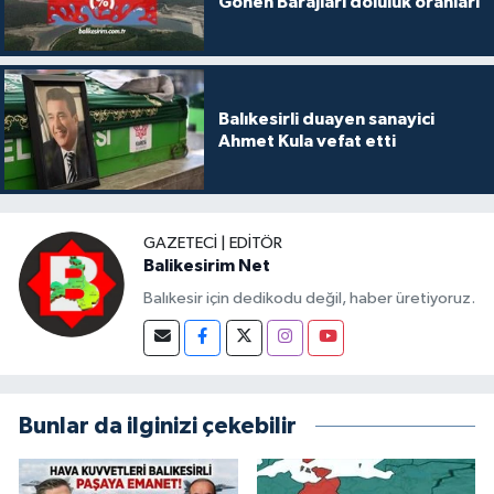
Gönen Barajları doluluk oranları
Balıkesirli duayen sanayici
Ahmet Kula vefat etti
GAZETECI | EDITÖR
Balikesirim Net
Balıkesir için dedikodu değil, haber üretiyoruz.
Bunlar da ilginizi çekebilir