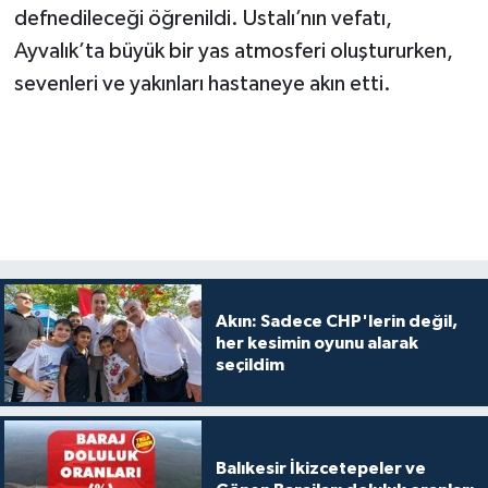
defnedileceği öğrenildi. Ustalı’nın vefatı,
Ayvalık’ta büyük bir yas atmosferi oluştururken,
sevenleri ve yakınları hastaneye akın etti.
Akın: Sadece CHP'lerin değil,
her kesimin oyunu alarak
seçildim
Balıkesir İkizcetepeler ve