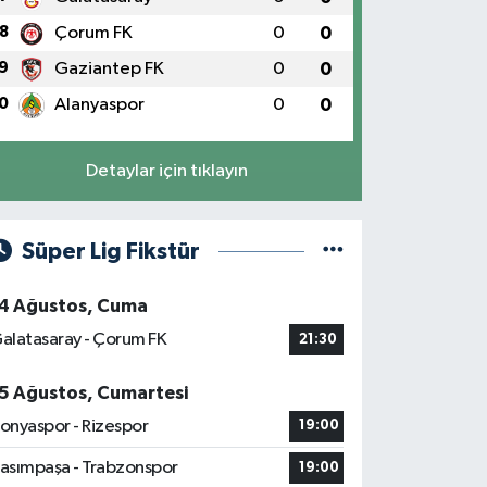
8
Çorum FK
0
0
9
Gaziantep FK
0
0
0
Alanyaspor
0
0
Detaylar için tıklayın
Süper Lig Fikstür
4 Ağustos, Cuma
alatasaray - Çorum FK
21:30
5 Ağustos, Cumartesi
onyaspor - Rizespor
19:00
asımpaşa - Trabzonspor
19:00