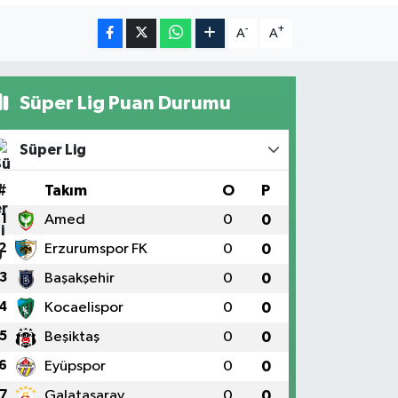
-
+
A
A
Süper Lig Puan Durumu
Süper Lig
#
Takım
O
P
1
Amed
0
0
2
Erzurumspor FK
0
0
3
Başakşehir
0
0
4
Kocaelispor
0
0
5
Beşiktaş
0
0
6
Eyüpspor
0
0
7
Galatasaray
0
0