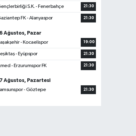
ençlerbirliği S.K. - Fenerbahçe
21:30
aziantep FK - Alanyaspor
21:30
6 Ağustos, Pazar
aşakşehir - Kocaelispor
19:00
eşiktaş - Eyüpspor
21:30
med - Erzurumspor FK
21:30
7 Ağustos, Pazartesi
amsunspor - Göztepe
21:30