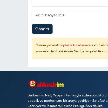
Gönder
Yorum yazarak
topluluk kurallarımızı
kabul etmi
yorumlardan Balikesirim.Net hiçbir şekilde so
Balikesirim.Net; Yepyeni temasıyla sizleri buluşturu
sadelik ve modernizmi bir araya getiriyor. Şatafatta
kaçınıyor ve insanlara Balıkesir ile ilgili son dakika