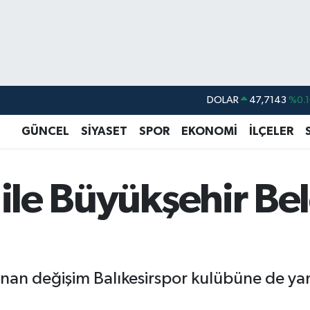
DOLAR
47,7143
%0.1
EURO
55,0317
%-0.0
GÜNCEL
SİYASET
SPOR
EKONOMİ
İLÇELER
STERLİN
64,2463
%0.0
GRAM ALTIN
6574.81
%1.4
 ile Büyükşehir B
BİST100
13.887
%6
BITCOIN
64.360,53
%-0.7
nan değişim Balıkesirspor kulübüne de yans