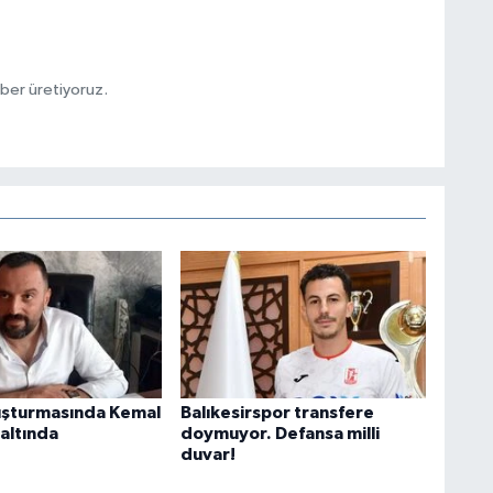
aber üretiyoruz.
uşturmasında Kemal
Balıkesirspor transfere
altında
doymuyor. Defansa milli
duvar!