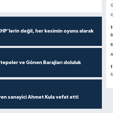
G
G
1
HP'lerin değil, her kesimin oyunu alarak
B
B
A
cetepeler ve Gönen Barajları doluluk
1
S
yen sanayici Ahmet Kula vefat etti