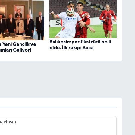
Balıkesirspor fikstrürü belli
e Yeni Gençlik ve
oldu. İlk rakip: Buca
ımları Geliyor!