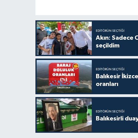
EDITÖRÜN SEÇTIĞI
Akın: Sadece C
seçildim
EDITÖRÜN SEÇTIĞI
Balıkesir İkiz
oranları
EDITÖRÜN SEÇTIĞI
Balıkesirli dua