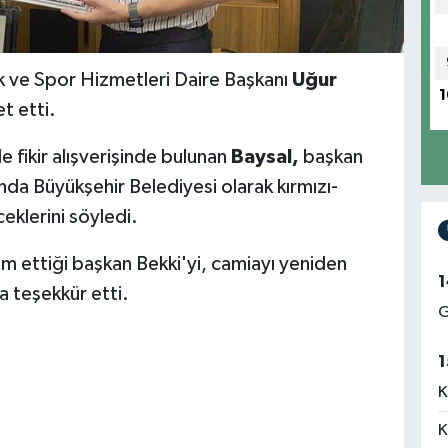
ik ve Spor Hizmetleri Daire Başkanı
Uğur
1
t etti.
e fikir alışverişinde bulunan
Baysal,
başkan
unda Büyükşehir Belediyesi olarak kırmızı-
eklerini söyledi.
dim ettiği başkan Bekki'yi, camiayı yeniden
1
a teşekkür etti.
G
1
K
K