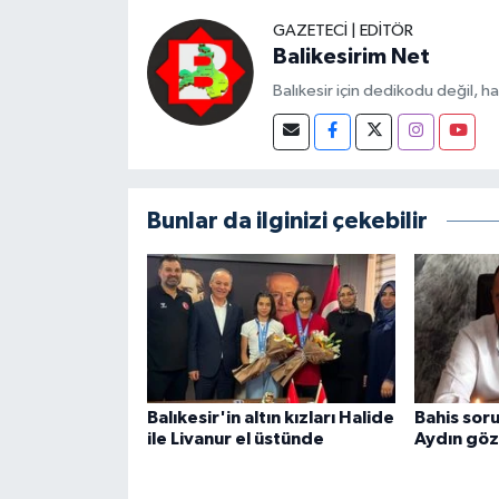
GAZETECI | EDITÖR
Balikesirim Net
Balıkesir için dedikodu değil, h
Bunlar da ilginizi çekebilir
Balıkesir'in altın kızları Halide
Bahis sor
ile Livanur el üstünde
Aydın göz