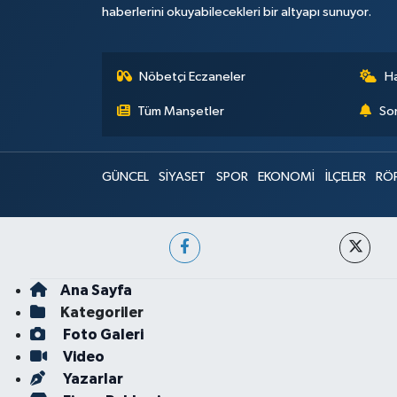
haberlerini okuyabilecekleri bir altyapı sunuyor.
Nöbetçi Eczaneler
H
Tüm Manşetler
Son
GÜNCEL
SİYASET
SPOR
EKONOMİ
İLÇELER
RÖ
Ana Sayfa
Kategoriler
Foto Galeri
Video
Yazarlar