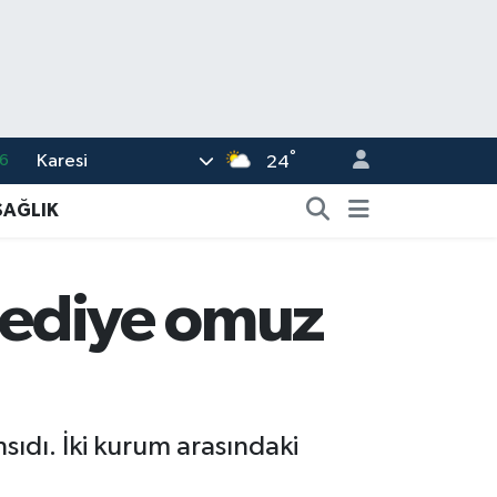
°
Karesi
6
24
2
SAĞLIK
7
4
elediye omuz
4
6
ıdı. İki kurum arasındaki