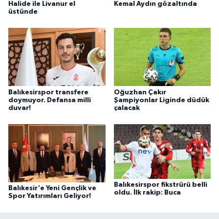
Halide ile Livanur el
Kemal Aydın gözaltında
üstünde
Balıkesirspor transfere
Oğuzhan Çakır
doymuyor. Defansa milli
Şampiyonlar Liginde düdük
duvar!
çalacak
Balıkesirspor fikstrürü belli
Balıkesir'e Yeni Gençlik ve
oldu. İlk rakip: Buca
Spor Yatırımları Geliyor!