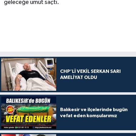
geleceğe umut saçtı.
CHP’Lİ VEKİL SERKAN SARI
AMELİYAT OLDU
Balıkesir ve ilçelerinde bugün
vefat eden komşularımız