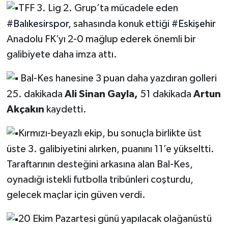
TFF 3. Lig 2. Grup’ta mücadele eden
#Balıkesirspor
, sahasında konuk ettiği
#Eskişehir
Anadolu FK’yı 2-0 mağlup ederek önemli bir
galibiyete daha imza attı.
Bal-Kes hanesine 3 puan daha yazdıran golleri
25. dakikada
Ali Sinan Gayla,
51 dakikada
Artun
Akçakın
kaydetti.
Kırmızı-beyazlı ekip, bu sonuçla birlikte üst
üste 3. galibiyetini alırken, puanını 11’e yükseltti.
Taraftarının desteğini arkasına alan Bal-Kes,
oynadığı istekli futbolla tribünleri coşturdu,
gelecek maçlar için güven verdi.
20 Ekim Pazartesi günü yapılacak olağanüstü