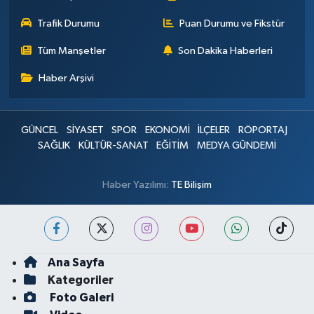
Trafik Durumu
Puan Durumu ve Fikstür
Tüm Manşetler
Son Dakika Haberleri
Haber Arşivi
GÜNCEL
SİYASET
SPOR
EKONOMİ
İLÇELER
RÖPORTAJ
SAĞLIK
KÜLTÜR-SANAT
EĞİTİM
MEDYA GÜNDEMİ
Haber Yazılımı:
TE Bilişim
Ana Sayfa
Kategoriler
Foto Galeri