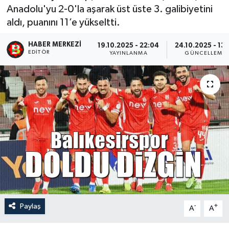
Anadolu'yu 2-0'la aşarak üst üste 3. galibiyetini
aldı, puanını 11’e yükseltti.
HABER MERKEZI
19.10.2025 - 22:04
24.10.2025 - 13
EDITÖR
YAYINLANMA
GÜNCELLEME
Paylaş
-
+
A
A