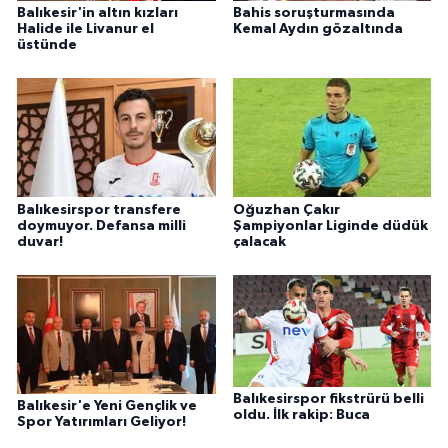
Balıkesir'in altın kızları
Bahis soruşturmasında
Halide ile Livanur el
Kemal Aydın gözaltında
üstünde
Balıkesirspor transfere
Oğuzhan Çakır
doymuyor. Defansa milli
Şampiyonlar Liginde düdük
duvar!
çalacak
Balıkesirspor fikstrürü belli
Balıkesir'e Yeni Gençlik ve
oldu. İlk rakip: Buca
Spor Yatırımları Geliyor!