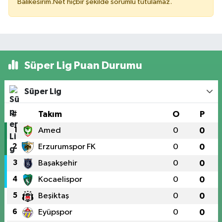
Balikesirim.Net hiçbir şekilde sorumlu tutulamaz.
Süper Lig Puan Durumu
Süper Lig
#
Takım
O
P
1
Amed
0
0
2
Erzurumspor FK
0
0
3
Başakşehir
0
0
4
Kocaelispor
0
0
5
Beşiktaş
0
0
6
Eyüpspor
0
0