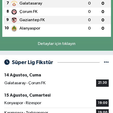
7
Galatasaray
0
0
8
Çorum FK
0
0
9
Gaziantep FK
0
0
10
Alanyaspor
0
0
Detaylar için tıklayın
Süper Lig Fikstür
14 Ağustos, Cuma
Galatasaray - Çorum FK
21:30
15 Ağustos, Cumartesi
Konyaspor - Rizespor
19:00
Kasımpaşa - Trabzonspor
19:00