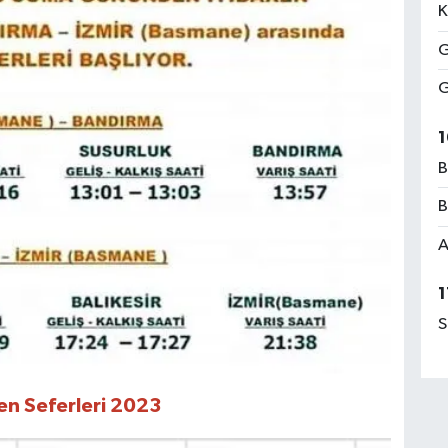
K
G
G
1
B
B
A
1
S
ren Seferleri 2023