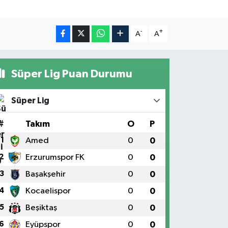
-
+
A
A
Süper Lig Puan Durumu
Süper Lig
#
Takım
O
P
1
Amed
0
0
2
Erzurumspor FK
0
0
3
Başakşehir
0
0
4
Kocaelispor
0
0
5
Beşiktaş
0
0
6
Eyüpspor
0
0