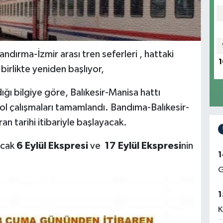
andırma-İzmir arası tren seferleri , hattaki
1
irlikte yeniden başlıyor,
dığı bilgiye göre, Balıkesir-Manisa hattı
yol çalışmaları tamamlandı. Bandıma-Balıkesir-
ran tarihi itibariyle başlayacak.
acak
6 Eylül Ekspresi
ve
17 Eylül Ekspresi
nin
1
G
1
K