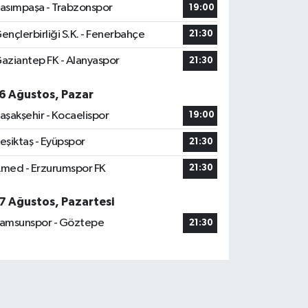
asımpaşa - Trabzonspor
19:00
ençlerbirliği S.K. - Fenerbahçe
21:30
aziantep FK - Alanyaspor
21:30
6 Ağustos, Pazar
aşakşehir - Kocaelispor
19:00
eşiktaş - Eyüpspor
21:30
med - Erzurumspor FK
21:30
7 Ağustos, Pazartesi
amsunspor - Göztepe
21:30