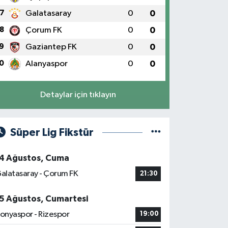
7
Galatasaray
0
0
8
Çorum FK
0
0
9
Gaziantep FK
0
0
0
Alanyaspor
0
0
Detaylar için tıklayın
Süper Lig Fikstür
4 Ağustos, Cuma
alatasaray - Çorum FK
21:30
5 Ağustos, Cumartesi
onyaspor - Rizespor
19:00