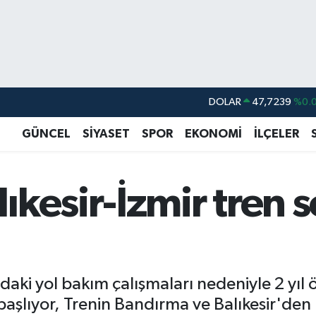
DOLAR
47,7239
%0.0
EURO
55,1823
%-0.0
GÜNCEL
SİYASET
SPOR
EKONOMİ
İLÇELER
STERLİN
64,4329
%-0.0
GRAM ALTIN
6664.02
%0.0
kesir-İzmir tren se
BİST100
13.779
%-1
BITCOIN
65.184,38
%0.3
aki yol bakım çalışmaları nedeniyle 2 yıl ön
aşlıyor, Trenin Bandırma ve Balıkesir'den k