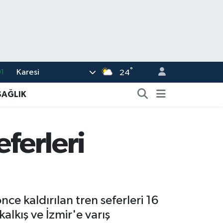
°
Karesi
1
24
6
SAĞLIK
2
5
ferleri
4
7
ce kaldırılan tren seferleri 16
alkış ve İzmir'e varış