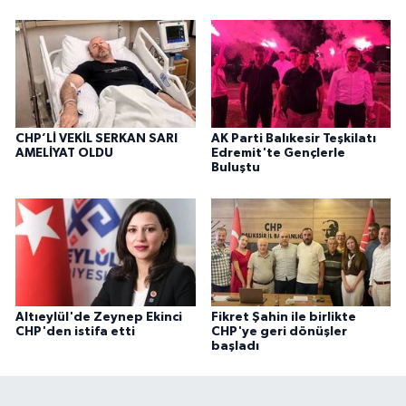
CHP’Lİ VEKİL SERKAN SARI
AK Parti Balıkesir Teşkilatı
AMELİYAT OLDU
Edremit'te Gençlerle
Buluştu
Altıeylül'de Zeynep Ekinci
Fikret Şahin ile birlikte
CHP'den istifa etti
CHP'ye geri dönüşler
başladı