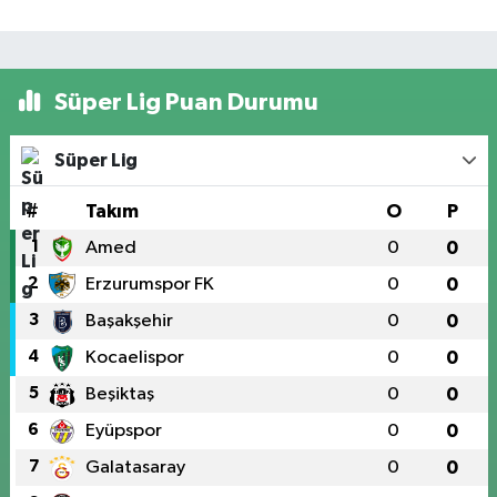
Süper Lig Puan Durumu
Süper Lig
#
Takım
O
P
1
Amed
0
0
2
Erzurumspor FK
0
0
3
Başakşehir
0
0
4
Kocaelispor
0
0
5
Beşiktaş
0
0
6
Eyüpspor
0
0
7
Galatasaray
0
0