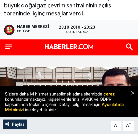
büyük doğalgaz çevrim santralininin açılış
töreninde ilginç mesajlar verdi.
HABER MERKEZI
23.10.2010 - 23:23
EDITÖR
YAYINLANMA
Paylaş
-
+
A
A