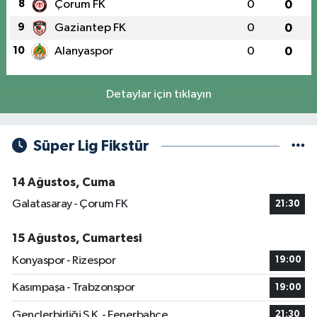
8
Çorum FK
0
0
9
Gaziantep FK
0
0
10
Alanyaspor
0
0
Detaylar için tıklayın
Süper Lig Fikstür
14 Ağustos, Cuma
Galatasaray - Çorum FK
21:30
15 Ağustos, Cumartesi
Konyaspor - Rizespor
19:00
Kasımpaşa - Trabzonspor
19:00
Gençlerbirliği S.K. - Fenerbahçe
21:30