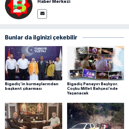
Haber Merkezi
Bunlar da ilginizi çekebilir
Bigadiç'in kurmaylarından
Bigadiç Panayırı Başlıyor.
başkent çıkarması
Coşku Millet Bahçesi’nde
Yaşanacak