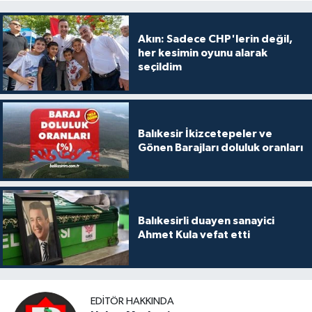
Akın: Sadece CHP'lerin değil,
her kesimin oyunu alarak
seçildim
Balıkesir İkizcetepeler ve
Gönen Barajları doluluk oranları
Balıkesirli duayen sanayici
Ahmet Kula vefat etti
EDITÖR HAKKINDA