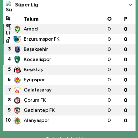
Süper Lig
#
Takım
O
P
1
Amed
0
0
2
Erzurumspor FK
0
0
3
Başakşehir
0
0
4
Kocaelispor
0
0
5
Beşiktaş
0
0
6
Eyüpspor
0
0
7
Galatasaray
0
0
8
Çorum FK
0
0
9
Gaziantep FK
0
0
10
Alanyaspor
0
0