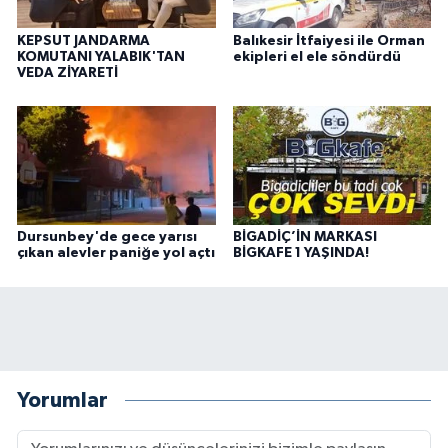
KEPSUT JANDARMA
Balıkesir İtfaiyesi ile Orman
KOMUTANI YALABIK'TAN
ekipleri el ele söndürdü
VEDA ZİYARETİ
Dursunbey'de gece yarısı
BİGADİÇ’İN MARKASI
çıkan alevler paniğe yol açtı
BİGKAFE 1 YAŞINDA!
Yorumlar