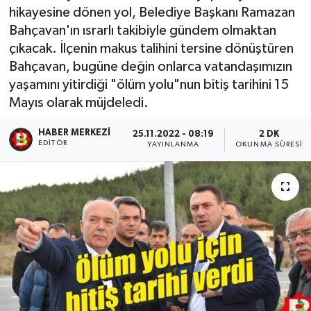
hikayesine dönen yol, Belediye Başkanı Ramazan
Bahçavan'ın ısrarlı takibiyle gündem olmaktan
çıkacak. İlçenin makus talihini tersine dönüştüren
Bahçavan, bugüne değin onlarca vatandaşımızın
yaşamını yitirdiği "ölüm yolu"nun bitiş tarihini 15
Mayıs olarak müjdeledi.
HABER MERKEZI
25.11.2022 - 08:19
2 DK
EDITÖR
YAYINLANMA
OKUNMA SÜRESI