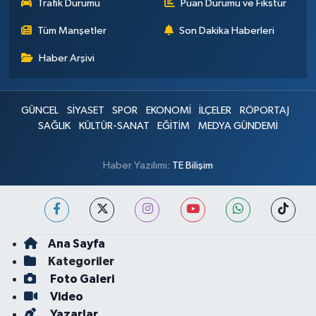
Trafik Durumu
Puan Durumu ve Fikstür
Tüm Manşetler
Son Dakika Haberleri
Haber Arşivi
GÜNCEL
SİYASET
SPOR
EKONOMİ
İLÇELER
RÖPORTAJ
SAĞLIK
KÜLTÜR-SANAT
EĞİTİM
MEDYA GÜNDEMİ
Haber Yazılımı:
TE Bilişim
Ana Sayfa
Kategoriler
Foto Galeri
Video
Yazarlar