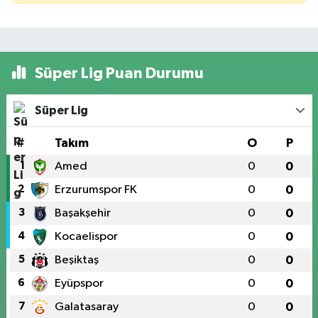
Süper Lig Puan Durumu
Süper Lig
#
Takım
O
P
1
Amed
0
0
2
Erzurumspor FK
0
0
3
Başakşehir
0
0
4
Kocaelispor
0
0
5
Beşiktaş
0
0
6
Eyüpspor
0
0
7
Galatasaray
0
0