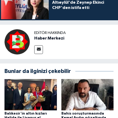
Altıeylül'de Zeynep Ekinci
CHP'den istifa etti
EDITÖR HAKKINDA
Haber Merkezi
Bunlar da ilginizi çekebilir
Balıkesir'in altın kızları
Bahis soruşturmasında
Halide ile Livanur el
Kemal Aydın gözaltında