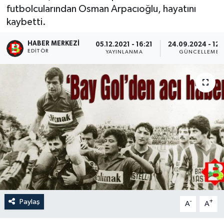
futbolcularından Osman Arpacıoğlu, hayatını
kaybetti.
HABER MERKEZI
05.12.2021 - 16:21
24.09.2024 - 12:
EDITÖR
YAYINLANMA
GÜNCELLEME
Paylaş
-
+
A
A