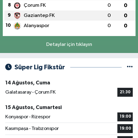
8
Çorum FK
0
0
9
Gaziantep FK
0
0
10
Alanyaspor
0
0
Detaylar için tıklayın
Süper Lig Fikstür
14 Ağustos, Cuma
Galatasaray - Çorum FK
21:30
15 Ağustos, Cumartesi
Konyaspor - Rizespor
19:00
Kasımpaşa - Trabzonspor
19:00