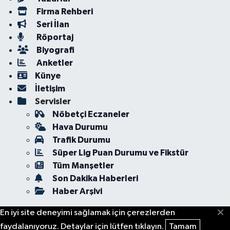
Firma Rehberi
Seri İlan
Röportaj
Biyografi
Anketler
Künye
İletişim
Servisler
Nöbetçi Eczaneler
Hava Durumu
Trafik Durumu
Süper Lig Puan Durumu ve Fikstür
Tüm Manşetler
Son Dakika Haberleri
Haber Arşivi
En iyi site deneyimi sağlamak için çerezlerden
faydalanıyoruz. Detaylar için lütfen tıklayın.
Tamam