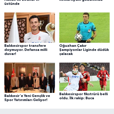
üstünde
Balıkesirspor transfere
Oğuzhan Çakır
doymuyor. Defansa milli
Şampiyonlar Liginde düdük
duvar!
çalacak
Balıkesirspor fikstrürü belli
Balıkesir'e Yeni Gençlik ve
oldu. İlk rakip: Buca
Spor Yatırımları Geliyor!