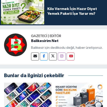
Kilo Vermek İçin Hazır Diyet
Yemek Paketi İşe Yarar mı?
GAZETECI | EDITÖR
Balikesirim Net
Balıkesir için dedikodu değil, haber üretiyoruz.
Bunlar da ilginizi çekebilir