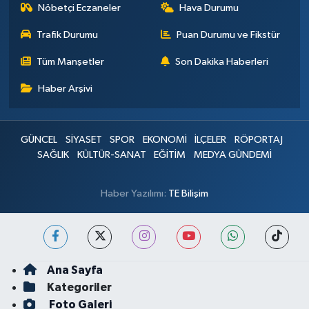
Nöbetçi Eczaneler
Hava Durumu
Trafik Durumu
Puan Durumu ve Fikstür
Tüm Manşetler
Son Dakika Haberleri
Haber Arşivi
GÜNCEL
SİYASET
SPOR
EKONOMİ
İLÇELER
RÖPORTAJ
SAĞLIK
KÜLTÜR-SANAT
EĞİTİM
MEDYA GÜNDEMİ
Haber Yazılımı:
TE Bilişim
Ana Sayfa
Kategoriler
Foto Galeri