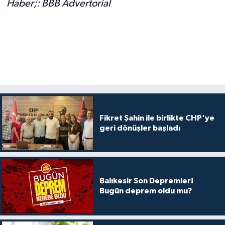
Haber;: BBB Advertorial
Fikret Şahin ile birlikte CHP'ye
geri dönüşler başladı
Balıkesir Son Depremler!
Bugün deprem oldu mu?