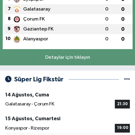
7
Galatasaray
0
0
8
Çorum FK
0
0
9
Gaziantep FK
0
0
10
Alanyaspor
0
0
Detaylar için tıklayın
Süper Lig Fikstür
14 Ağustos, Cuma
Galatasaray - Çorum FK
21:30
15 Ağustos, Cumartesi
Konyaspor - Rizespor
19:00