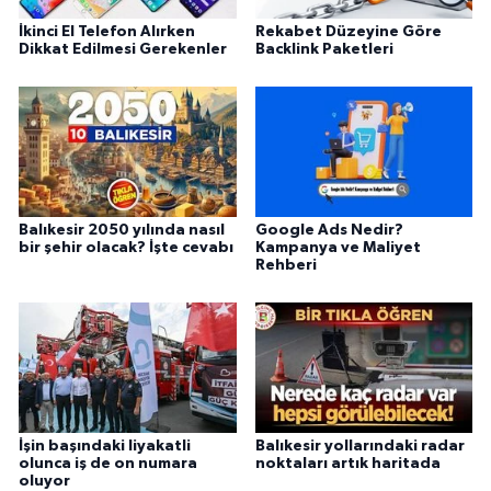
İkinci El Telefon Alırken
Rekabet Düzeyine Göre
Dikkat Edilmesi Gerekenler
Backlink Paketleri
Balıkesir 2050 yılında nasıl
Google Ads Nedir?
bir şehir olacak? İşte cevabı
Kampanya ve Maliyet
Rehberi
İşin başındaki liyakatli
Balıkesir yollarındaki radar
olunca iş de on numara
noktaları artık haritada
oluyor