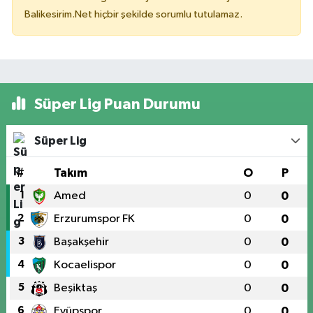
Balikesirim.Net hiçbir şekilde sorumlu tutulamaz.
Süper Lig Puan Durumu
Süper Lig
#
Takım
O
P
1
Amed
0
0
2
Erzurumspor FK
0
0
3
Başakşehir
0
0
4
Kocaelispor
0
0
5
Beşiktaş
0
0
6
Eyüpspor
0
0