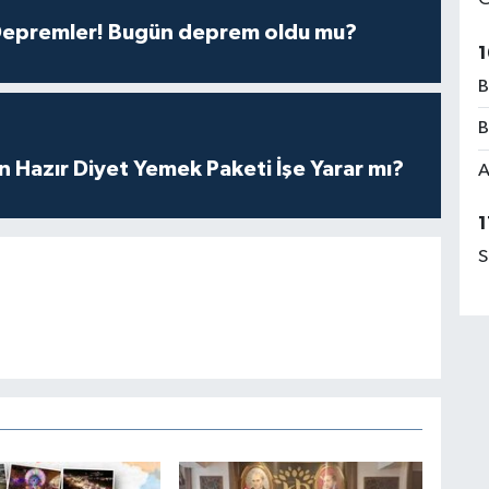
 Depremler! Bugün deprem oldu mu?
1
B
B
in Hazır Diyet Yemek Paketi İşe Yarar mı?
A
1
S