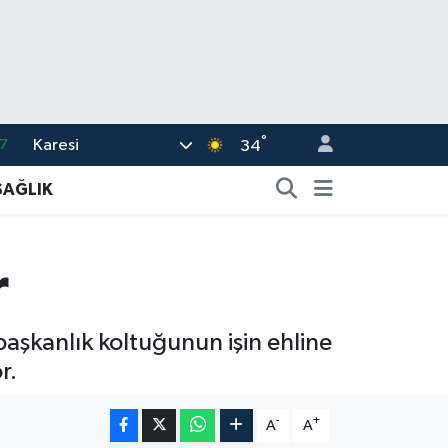
°
Karesi
7
34
7
SAĞLIK
5
2
r
9
2
aşkanlık koltuğunun işin ehline
r.
-
+
A
A