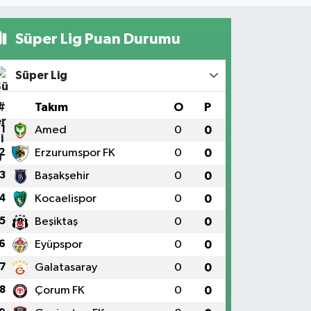
Süper Lig Puan Durumu
Süper Lig
#
Takım
O
P
1
Amed
0
0
2
Erzurumspor FK
0
0
3
Başakşehir
0
0
4
Kocaelispor
0
0
5
Beşiktaş
0
0
6
Eyüpspor
0
0
7
Galatasaray
0
0
8
Çorum FK
0
0