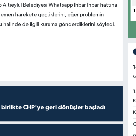
p Altıeylül Belediyesi Whatsapp İhbar İhbar hattına
1
hemen harekete geçtiklerini, eğer problemin
 halinde de ilgili kuruma gönderdiklerini söyledi.
1
G
1
K
e birlikte CHP'ye geri dönüşler başladı
K
G
G