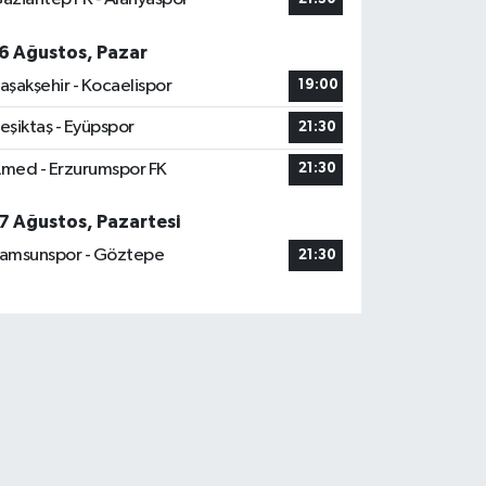
6 Ağustos, Pazar
aşakşehir - Kocaelispor
19:00
eşiktaş - Eyüpspor
21:30
med - Erzurumspor FK
21:30
7 Ağustos, Pazartesi
amsunspor - Göztepe
21:30