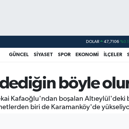
DOLAR
47,7106
%0.1
EURO
55,1652
%0.2
GÜNCEL
SİYASET
SPOR
EKONOMİ
İLÇELER
STERLİN
64,4046
%0.3
GRAM ALTIN
6618.49
%2.1
 dediğin böyle olu
BİST100
13.773
%-1
BITCOIN
65.130,04
%1.
kai Kafaoğlu'ndan boşalan Altıeylül'deki b
zmetlerden biri de Karamanköy'de yükseliyo