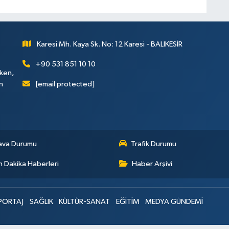
Karesi Mh. Kaya Sk. No: 12 Karesi - BALIKESİR
+90 531 851 10 10
rken,
[email protected]
n
ava Durumu
Trafik Durumu
 Dakika Haberleri
Haber Arşivi
PORTAJ
SAĞLIK
KÜLTÜR-SANAT
EĞİTİM
MEDYA GÜNDEMİ