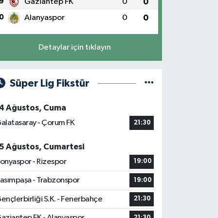
9
Gaziantep FK
0
0
0
Alanyaspor
0
0
Detaylar için tıklayın
Süper Lig Fikstür
4 Ağustos, Cuma
alatasaray - Çorum FK
21:30
5 Ağustos, Cumartesi
onyaspor - Rizespor
19:00
asımpaşa - Trabzonspor
19:00
ençlerbirliği S.K. - Fenerbahçe
21:30
aziantep FK - Alanyaspor
21:30