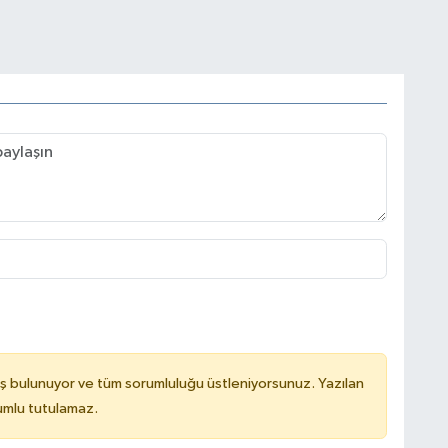
ş bulunuyor ve tüm sorumluluğu üstleniyorsunuz. Yazılan
rumlu tutulamaz.