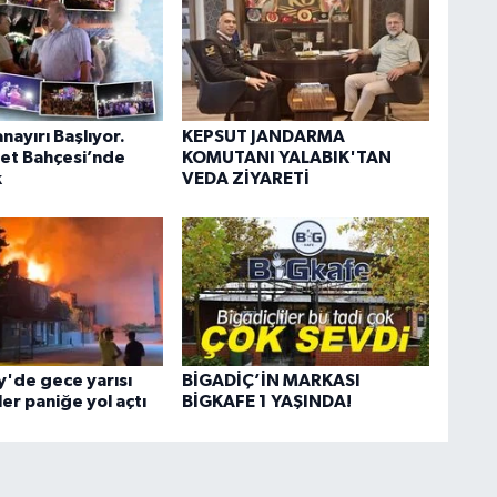
nayırı Başlıyor.
KEPSUT JANDARMA
let Bahçesi’nde
KOMUTANI YALABIK'TAN
k
VEDA ZİYARETİ
'de gece yarısı
BİGADİÇ’İN MARKASI
ler paniğe yol açtı
BİGKAFE 1 YAŞINDA!