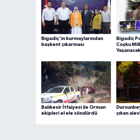
Bigadiç'in kurmaylarından
Bigadiç Pa
başkent çıkarması
Coşku Mil
Yaşanaca
Balıkesir İtfaiyesi ile Orman
Dursunbey
ekipleri el ele söndürdü
çıkan alev