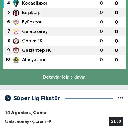
4
Kocaelispor
0
0
5
Beşiktaş
0
0
6
Eyüpspor
0
0
7
Galatasaray
0
0
8
Çorum FK
0
0
9
Gaziantep FK
0
0
10
Alanyaspor
0
0
Detaylar için tıklayın
Süper Lig Fikstür
14 Ağustos, Cuma
Galatasaray - Çorum FK
21:30