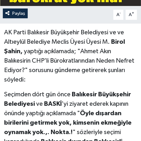
Paylaş
-
+
A
A
AK Parti Balıkesir Büyükşehir Belediyesi ve
ve
Altıeylül Belediye Meclis Üyesi
Üyesi M.
Birol
Şahin,
yaptığı açıklamada; "Ahmet Akın
Balıkesirin CHP'li Bürokratlarından Neden Nefret
Ediyor?" sorusunu gündeme getirerek şunları
söyledi:
Seçimden dört gün önce
Balıkesir Büyükşehir
Belediyesi
ve
BASKİ
'yi ziyaret ederek kapının
önünde yaptığı açıklamada "
Öyle dışardan
birilerini getirmek yok, kimsenin ekmeğiyle
oynamak yok.,. Nokta.!
" sözleriyle seçimi