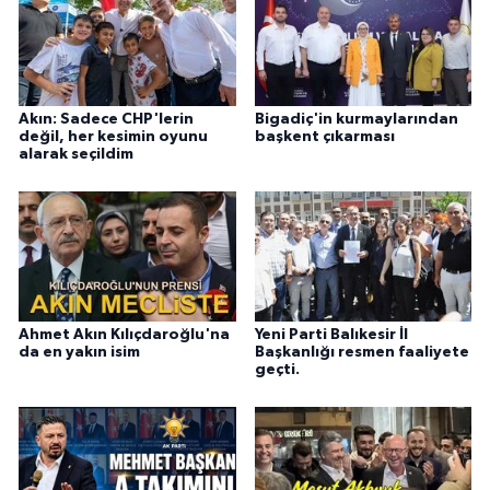
Akın: Sadece CHP'lerin
Bigadiç'in kurmaylarından
değil, her kesimin oyunu
başkent çıkarması
alarak seçildim
Ahmet Akın Kılıçdaroğlu'na
Yeni Parti Balıkesir İl
da en yakın isim
Başkanlığı resmen faaliyete
geçti.