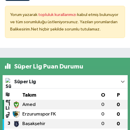
Yorum yazarak
topluluk kurallarımızı
kabul etmiş bulunuyor
ve tüm sorumluluğu üstleniyorsunuz. Yazılan yorumlardan
Balikesirim.Net hiçbir şekilde sorumlu tutulamaz.
Süper Lig Puan Durumu
Süper Lig
#
Takım
O
P
1
Amed
0
0
2
Erzurumspor FK
0
0
3
Başakşehir
0
0