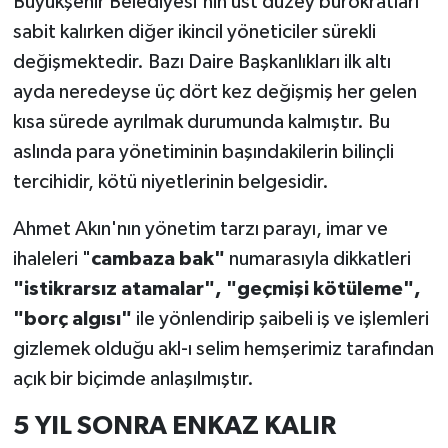
Büyükşehir Belediyesi'nin üst düzey bürokratları
sabit kalırken diğer ikincil yöneticiler sürekli
değişmektedir. Bazı Daire Başkanlıkları ilk altı
ayda neredeyse üç dört kez değişmiş her gelen
kısa sürede ayrılmak durumunda kalmıştır. Bu
aslında para yönetiminin başındakilerin bilinçli
tercihidir, kötü niyetlerinin belgesidir.
Ahmet Akın'nın yönetim tarzı parayı, imar ve
ihaleleri "
cambaza bak"
numarasıyla dikkatleri
"istikrarsız atamalar", "geçmişi kötüleme",
"borç algısı"
ile yönlendirip şaibeli iş ve işlemleri
gizlemek olduğu akl-ı selim hemşerimiz tarafından
açık bir biçimde anlaşılmıştır.
5 YIL SONRA ENKAZ KALIR