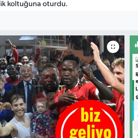
rlik koltuğuna oturdu.