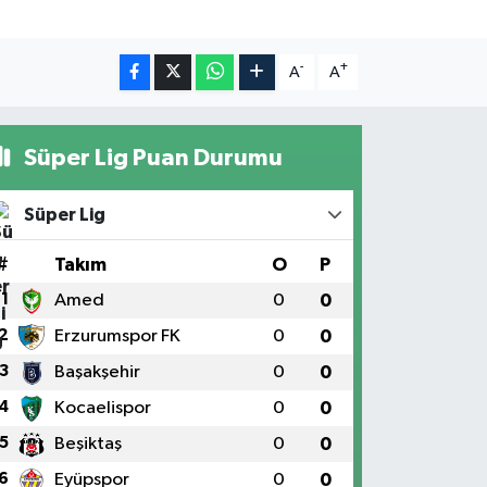
-
+
A
A
Süper Lig Puan Durumu
Süper Lig
#
Takım
O
P
1
Amed
0
0
2
Erzurumspor FK
0
0
3
Başakşehir
0
0
4
Kocaelispor
0
0
5
Beşiktaş
0
0
6
Eyüpspor
0
0