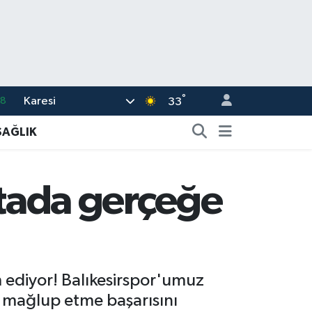
°
Karesi
18
33
32
SAĞLIK
38
03
ftada gerçeğe
14
18
 ediyor! Balıkesirspor'umuz
2 mağlup etme başarısını