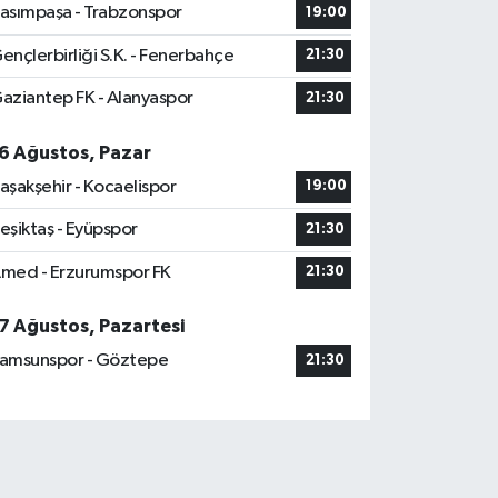
asımpaşa - Trabzonspor
19:00
ençlerbirliği S.K. - Fenerbahçe
21:30
aziantep FK - Alanyaspor
21:30
6 Ağustos, Pazar
aşakşehir - Kocaelispor
19:00
eşiktaş - Eyüpspor
21:30
med - Erzurumspor FK
21:30
7 Ağustos, Pazartesi
amsunspor - Göztepe
21:30