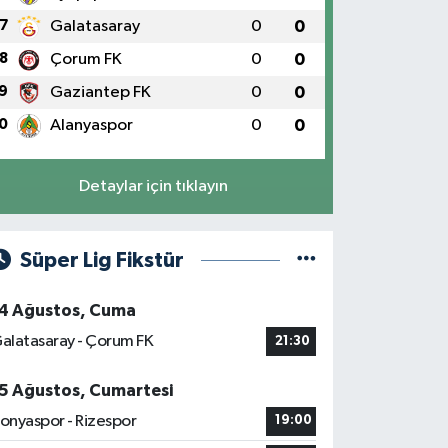
7
Galatasaray
0
0
8
Çorum FK
0
0
9
Gaziantep FK
0
0
0
Alanyaspor
0
0
Detaylar için tıklayın
Süper Lig Fikstür
4 Ağustos, Cuma
alatasaray - Çorum FK
21:30
5 Ağustos, Cumartesi
onyaspor - Rizespor
19:00