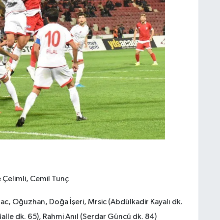
Çelimli, Cemil Tunç
c, Oğuzhan, Doğa İşeri, Mrsic (Abdülkadir Kayalı dk.
 Malle dk. 65), Rahmi Anıl (Serdar Güncü dk. 84)