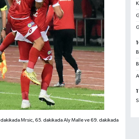
K
G
G
1
B
B
A
1
S
 dakikada Mrsic, 65. dakikada Aly Malle ve 69. dakikada