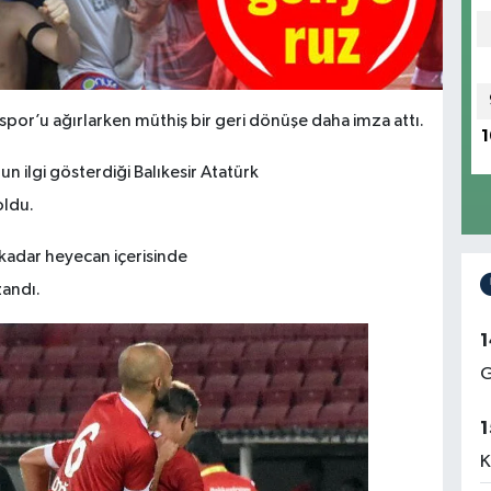
luspor’u ağırlarken müthiş bir geri dönüşe daha imza attı.
1
n ilgi gösterdiği Balıkesir Atatürk
oldu.
adar heyecan içerisinde
andı.
1
G
1
K