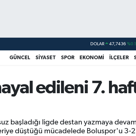
DOLAR
47,7436
%0.
EURO
55,2510
%0.
GÜNCEL
SİYASET
SPOR
EKONOMİ
İLÇELER
STERLİN
64,4811
%0.
GRAM ALTIN
6660.55
%0.
ayal edileni 7. ha
BİST100
13.779
%-
BITCOIN
64.944,08
%-0.
lsuz başladığı ligde destan yazmaya devam
1 geriye düştüğü mücadelede Boluspor'u 3-