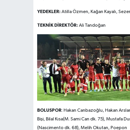
YEDEKLER:
Atilla Özmen, Kağan Kayalı, Seze
TEKNİK DİREKTÖR:
Ali Tandoğan
BOLUSPOR
: Hakan Canbazoğlu, Hakan Arslan
Bişi, Bilal Kısa(M. Sami Can dk. 75), Mustafa 
(Nascimento dk. 68), Melih Okutan, Poepon