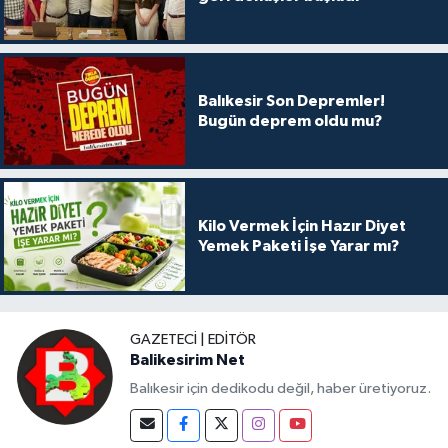
Balıkesir Son Depremler!
Bugün deprem oldu mu?
Kilo Vermek İçin Hazır Diyet
Yemek Paketi İşe Yarar mı?
GAZETECI | EDITÖR
Balikesirim Net
Balıkesir için dedikodu değil, haber üretiyoruz.