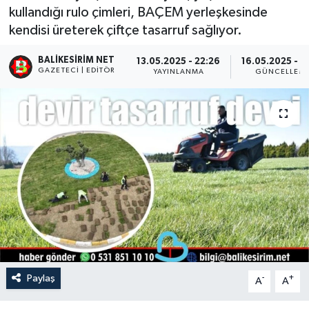
kullandığı rulo çimleri, BAÇEM yerleşkesinde
kendisi üreterek çiftçe tasarruf sağlıyor.
BALIKESIRIM NET
13.05.2025 - 22:26
16.05.2025 - 0
GAZETECI | EDITÖR
YAYINLANMA
GÜNCELLEM
Paylaş
-
+
A
A