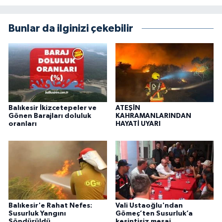
Bunlar da ilginizi çekebilir
Balıkesir İkizcetepeler ve
ATEŞİN
Gönen Barajları doluluk
KAHRAMANLARINDAN
oranları
HAYATİ UYARI
Balıkesir'e Rahat Nefes:
Vali Ustaoğlu'ndan
Susurluk Yangını
Gömeç’ten Susurluk’a
Söndürüldü
kesintisiz mesai