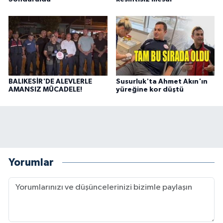
BALIKESİR'DE ALEVLERLE
Susurluk'ta Ahmet Akın'ın
AMANSIZ MÜCADELE!
yüreğine kor düştü
Yorumlar