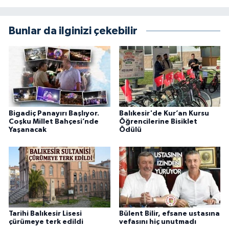
Bunlar da ilginizi çekebilir
Bigadiç Panayırı Başlıyor.
Balıkesir'de Kur’an Kursu
Coşku Millet Bahçesi’nde
Öğrencilerine Bisiklet
Yaşanacak
Ödülü
Tarihi Balıkesir Lisesi
Bülent Bilir, efsane ustasına
çürümeye terk edildi
vefasını hiç unutmadı