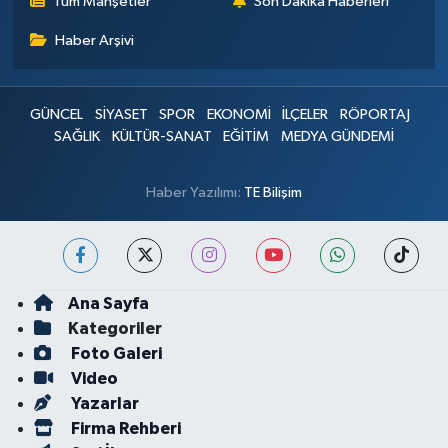
Tüm Manşetler
Son Dakika Haberleri
Haber Arşivi
GÜNCEL
SİYASET
SPOR
EKONOMİ
İLÇELER
RÖPORTAJ
SAĞLIK
KÜLTÜR-SANAT
EĞİTİM
MEDYA GÜNDEMİ
Haber Yazılımı:
TE Bilişim
Ana Sayfa
Kategoriler
Foto Galeri
Video
Yazarlar
Firma Rehberi