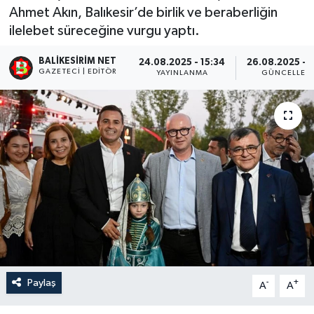
Ahmet Akın, Balıkesir’de birlik ve beraberliğin
ilelebet süreceğine vurgu yaptı.
BALIKESIRIM NET
24.08.2025 - 15:34
26.08.2025 - 1
GAZETECI | EDITÖR
YAYINLANMA
GÜNCELLEM
Paylaş
-
+
A
A