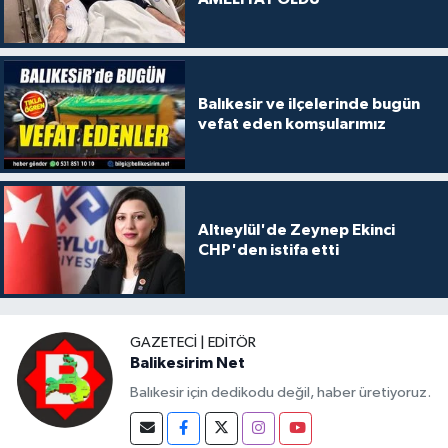
Balıkesir ve ilçelerinde bugün
vefat eden komşularımız
Altıeylül'de Zeynep Ekinci
CHP'den istifa etti
GAZETECI | EDITÖR
Balikesirim Net
Balıkesir için dedikodu değil, haber üretiyoruz.