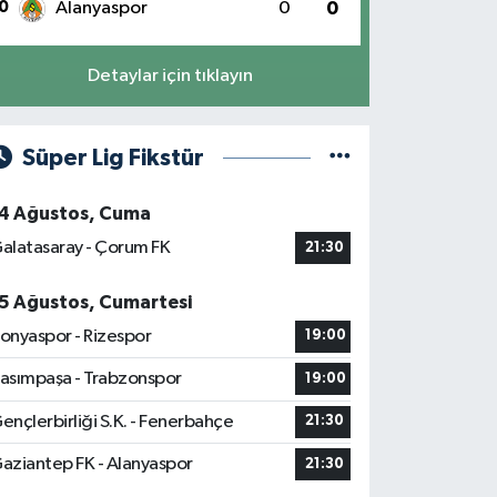
0
Alanyaspor
0
0
Detaylar için tıklayın
Süper Lig Fikstür
4 Ağustos, Cuma
alatasaray - Çorum FK
21:30
5 Ağustos, Cumartesi
onyaspor - Rizespor
19:00
asımpaşa - Trabzonspor
19:00
ençlerbirliği S.K. - Fenerbahçe
21:30
aziantep FK - Alanyaspor
21:30