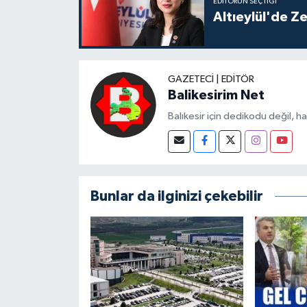
EDITÖRÜN SEÇTIĞI
Altıeylül'de Z
GAZETECI | EDITÖR
Balikesirim Net
Balıkesir için dedikodu değil, h
Bunlar da ilginizi çekebilir