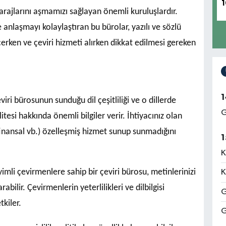
1
arajlarını aşmamızı sağlayan önemli kuruluşlardır.
ve anlaşmayı kolaylaştıran bu bürolar, yazılı ve sözlü
erken ve çeviri hizmeti alırken dikkat edilmesi gereken
1
eviri bürosunun sunduğu dil çeşitliliği ve o dillerde
G
tesi hakkında önemli bilgiler verir. İhtiyacınız olan
 finansal vb.) özelleşmiş hizmet sunup sunmadığını
1
K
mli çevirmenlere sahip bir çeviri bürosu, metinlerinizi
K
abilir. Çevirmenlerin yeterlilikleri ve dilbilgisi
G
tkiler.
G