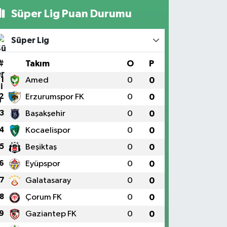
Süper Lig Puan Durumu
Süper Lig
#
Takım
O
P
1
Amed
0
0
2
Erzurumspor FK
0
0
3
Başakşehir
0
0
4
Kocaelispor
0
0
5
Beşiktaş
0
0
6
Eyüpspor
0
0
7
Galatasaray
0
0
8
Çorum FK
0
0
9
Gaziantep FK
0
0