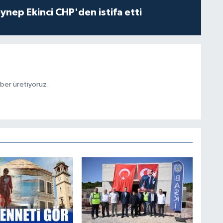
eynep Ekinci CHP'den istifa etti
aber üretiyoruz.