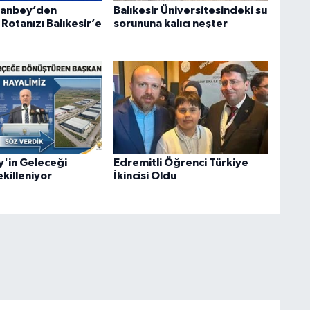
Canbey’den
Balıkesir Üniversitesindeki su
Rotanızı Balıkesir’e
sorununa kalıcı neşter
'in Geleceği
Edremitli Öğrenci Türkiye
killeniyor
İkincisi Oldu