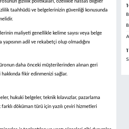
rosunun gizlilik politikaları, özellikle hassas bilgiler
1
izlilik taahhüdü ve belgelerinizin güvenliği konusunda
B
elidir.
B
lerinin maliyeti genellikle kelime sayısı veya belge
A
a yapısının adil ve rekabetçi olup olmadığını
1
S
ronun daha önceki müşterilerinden alınan geri
i hakkında fikir edinmenizi sağlar.
ler, hukuki belgeler, teknik kılavuzlar, pazarlama
 farklı döküman türü için yazılı çeviri hizmetleri