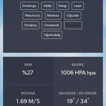
Dodurga
İskilip
Kargı
Laçin
Mecitözü
Merkez
Oğuzlar
Ortaköy
Osmancık
Sungurlu
Uğurludağ
NEM
BASINÇ
%27
1006 HPA
hpa
RÜZGAR
EN DÜŞÜK / EN YÜKSEK
°
°
1.69 M/S
19
/ 34