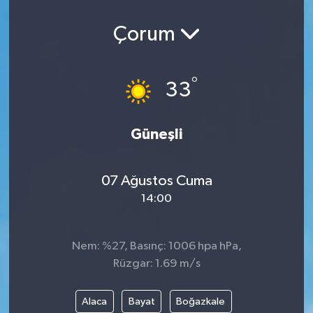
Çorum
°
33
Güneşli
07 Ağustos Cuma
14:00
Nem: %27, Basınç: 1006 hpa hPa,
Rüzgar: 1.69 m/s
Alaca
Bayat
Boğazkale