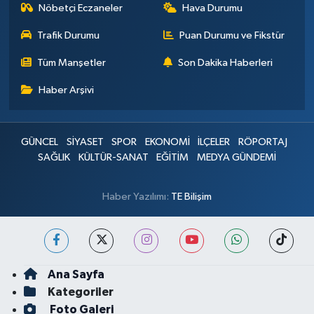
Nöbetçi Eczaneler
Hava Durumu
Trafik Durumu
Puan Durumu ve Fikstür
Tüm Manşetler
Son Dakika Haberleri
Haber Arşivi
GÜNCEL
SİYASET
SPOR
EKONOMİ
İLÇELER
RÖPORTAJ
SAĞLIK
KÜLTÜR-SANAT
EĞİTİM
MEDYA GÜNDEMİ
Haber Yazılımı:
TE Bilişim
Ana Sayfa
Kategoriler
Foto Galeri