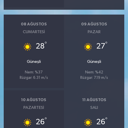
08 AĞUSTOS
09 AĞUSTOS
CUMARTESI
PAZAR
°
°
28
27
Güneşli
Güneşli
Nem: %37
Nem: %42
Rüzgar: 6.31 m/s
Rüzgar: 7.19 m/s
10 AĞUSTOS
11 AĞUSTOS
PAZARTESI
SALI
°
°
26
26