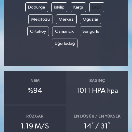
Dodurga
İskilip
Kargı
Laçin
Mecitözü
Merkez
Oğuzlar
Ortaköy
Osmancık
Sungurlu
Uğurludağ
NEM
BASINÇ
%94
1011 HPA
hpa
RÜZGAR
EN DÜŞÜK / EN YÜKSEK
°
°
1.19 M/S
14
/ 31