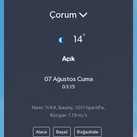
Çorum
°
14
Açık
07 Ağustos Cuma
03:15
Nem: %94, Basınç: 1011 hpa hPa,
Rüzgar: 1.19 m/s
Alaca
Bayat
Boğazkale