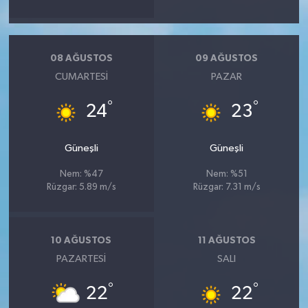
08 AĞUSTOS
09 AĞUSTOS
CUMARTESI
PAZAR
°
°
24
23
Güneşli
Güneşli
Nem: %47
Nem: %51
Rüzgar: 5.89 m/s
Rüzgar: 7.31 m/s
10 AĞUSTOS
11 AĞUSTOS
PAZARTESI
SALI
°
°
22
22