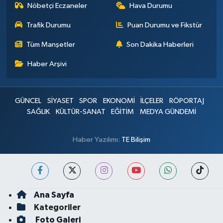
Nöbetçi Eczaneler
Hava Durumu
Trafik Durumu
Puan Durumu ve Fikstür
Tüm Manşetler
Son Dakika Haberleri
Haber Arşivi
GÜNCEL
SİYASET
SPOR
EKONOMİ
İLÇELER
RÖPORTAJ
SAĞLIK
KÜLTÜR-SANAT
EĞİTİM
MEDYA GÜNDEMİ
Haber Yazılımı:
TE Bilişim
Ana Sayfa
Kategoriler
Foto Galeri