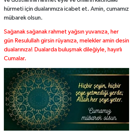
ve dostlarına rahmet eyle ve onların katındaki
hürmeti için dualarımıza icabet et. Amin, cumamız
mübarek olsun.
Sağanak sağanak rahmet yağsın yuvanıza, her
gün Resulullah girsin rüyanıza, melekler amin desin
dualarınıza! Dualarda buluşmak dileğiyle, hayırlı
Cumalar.