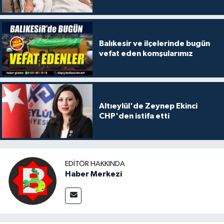
Balıkesir ve ilçelerinde bugün
vefat eden komşularımız
Altıeylül'de Zeynep Ekinci
CHP'den istifa etti
EDITÖR HAKKINDA
Haber Merkezi