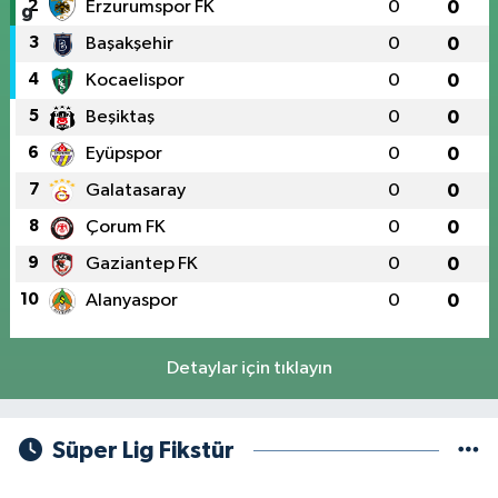
2
Erzurumspor FK
0
0
3
Başakşehir
0
0
4
Kocaelispor
0
0
5
Beşiktaş
0
0
6
Eyüpspor
0
0
7
Galatasaray
0
0
8
Çorum FK
0
0
9
Gaziantep FK
0
0
10
Alanyaspor
0
0
Detaylar için tıklayın
Süper Lig Fikstür