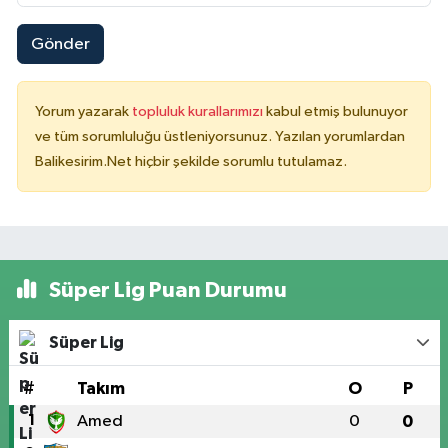
Gönder
Yorum yazarak
topluluk kurallarımızı
kabul etmiş bulunuyor
ve tüm sorumluluğu üstleniyorsunuz. Yazılan yorumlardan
Balikesirim.Net hiçbir şekilde sorumlu tutulamaz.
Süper Lig Puan Durumu
Süper Lig
#
Takım
O
P
1
Amed
0
0