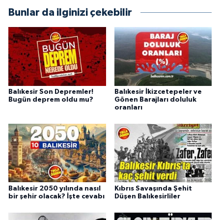
Bunlar da ilginizi çekebilir
Balıkesir Son Depremler!
Balıkesir İkizcetepeler ve
Bugün deprem oldu mu?
Gönen Barajları doluluk
oranları
Balıkesir 2050 yılında nasıl
Kıbrıs Savaşında Şehit
bir şehir olacak? İşte cevabı
Düşen Balıkesirliler