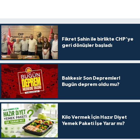
Fikret Şahin ile birlikte CHP'ye
geri dönüşler başladı
Balıkesir Son Depremler!
Bugün deprem oldu mu?
Kilo Vermek İçin Hazır Diyet
Yemek Paketi İşe Yarar mı?