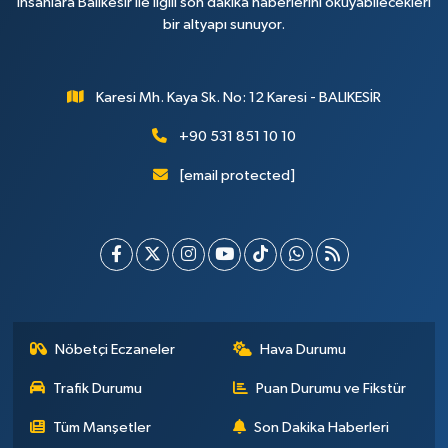
insanlara Balıkesir ile ilgili son dakika haberlerini okuyabilecekleri
bir altyapı sunuyor.
Karesi Mh. Kaya Sk. No: 12 Karesi - BALIKESİR
+90 531 851 10 10
[email protected]
Nöbetçi Eczaneler
Hava Durumu
Trafik Durumu
Puan Durumu ve Fikstür
Tüm Manşetler
Son Dakika Haberleri