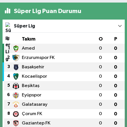
Süper Lig Puan Durumu
Süper Lig
#
Takım
O
P
1
Amed
0
0
2
Erzurumspor FK
0
0
3
Başakşehir
0
0
4
Kocaelispor
0
0
5
Beşiktaş
0
0
6
Eyüpspor
0
0
7
Galatasaray
0
0
8
Çorum FK
0
0
9
Gaziantep FK
0
0