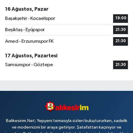
16 Ağustos, Pazar
Başakşehir - Kocaelispor
19:00
Beşiktaş - Eyüpspor
21:30
Amed - Erzurumspor FK
21:30
17 Ağustos, Pazartesi
Samsunspor - Göztepe
21:30
Balikesirim.Net; Yepyeni temasıyla sizleri buluştururken, sadelik
ve modernizmi bir araya getiriyor. Şatafattan kaçınıyor ve