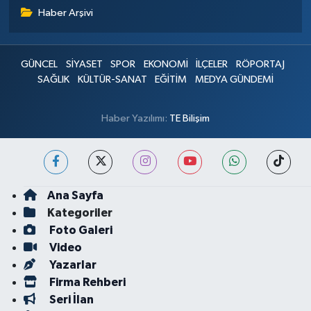
Haber Arşivi
GÜNCEL
SİYASET
SPOR
EKONOMİ
İLÇELER
RÖPORTAJ
SAĞLIK
KÜLTÜR-SANAT
EĞİTİM
MEDYA GÜNDEMİ
Haber Yazılımı:
TE Bilişim
Ana Sayfa
Kategoriler
Foto Galeri
Video
Yazarlar
Firma Rehberi
Seri İlan