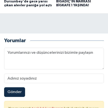
Dursunbey'de gece yarısı
BİGADİÇ’İN MARKASI
çıkan alevler paniğe yol açtı
BİGKAFE 1 YAŞINDA!
Yorumlar
Gönder