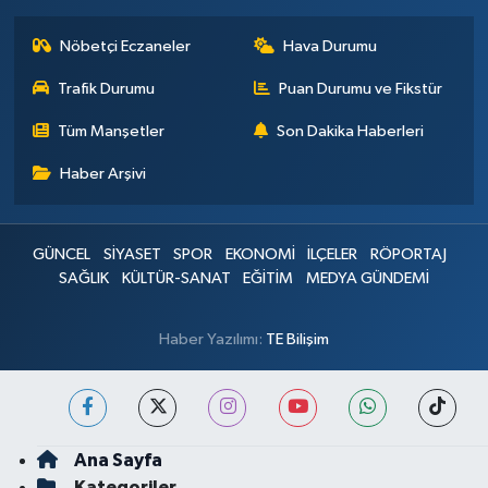
Nöbetçi Eczaneler
Hava Durumu
Trafik Durumu
Puan Durumu ve Fikstür
Tüm Manşetler
Son Dakika Haberleri
Haber Arşivi
GÜNCEL
SİYASET
SPOR
EKONOMİ
İLÇELER
RÖPORTAJ
SAĞLIK
KÜLTÜR-SANAT
EĞİTİM
MEDYA GÜNDEMİ
Haber Yazılımı:
TE Bilişim
Ana Sayfa
Kategoriler