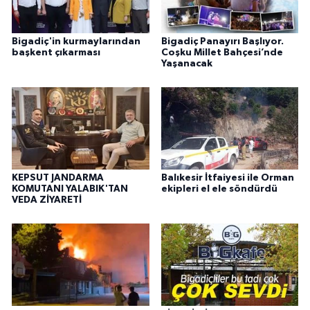
Bigadiç'in kurmaylarından
Bigadiç Panayırı Başlıyor.
başkent çıkarması
Coşku Millet Bahçesi’nde
Yaşanacak
KEPSUT JANDARMA
Balıkesir İtfaiyesi ile Orman
KOMUTANI YALABIK'TAN
ekipleri el ele söndürdü
VEDA ZİYARETİ