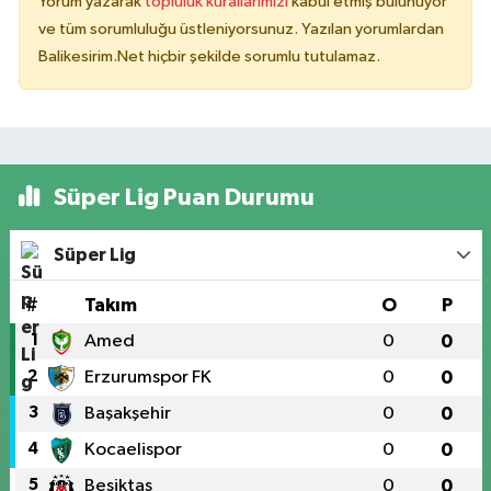
Yorum yazarak
topluluk kurallarımızı
kabul etmiş bulunuyor
ve tüm sorumluluğu üstleniyorsunuz. Yazılan yorumlardan
Balikesirim.Net hiçbir şekilde sorumlu tutulamaz.
Süper Lig Puan Durumu
Süper Lig
#
Takım
O
P
1
Amed
0
0
2
Erzurumspor FK
0
0
3
Başakşehir
0
0
4
Kocaelispor
0
0
5
Beşiktaş
0
0