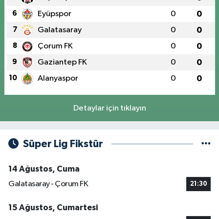
6
Eyüpspor
0
0
7
Galatasaray
0
0
8
Çorum FK
0
0
9
Gaziantep FK
0
0
10
Alanyaspor
0
0
Detaylar için tıklayın
Süper Lig Fikstür
14 Ağustos, Cuma
Galatasaray - Çorum FK
21:30
15 Ağustos, Cumartesi