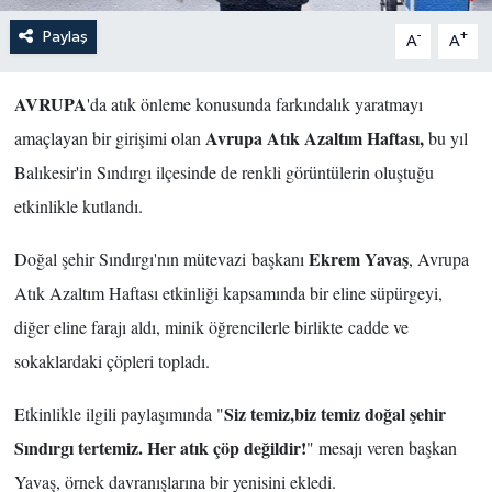
Paylaş
-
+
A
A
AVRUPA
'da atık önleme konusunda farkındalık yaratmayı
Avrupa Atık Azaltım Haftası,
amaçlayan bir girişimi olan
bu yıl
Balıkesir'in Sındırgı ilçesinde de renkli görüntülerin oluştuğu
etkinlikle kutlandı.
Ekrem Yavaş
Doğal şehir Sındırgı'nın mütevazi başkanı
, Avrupa
Atık Azaltım Haftası etkinliği kapsamında bir eline süpürgeyi,
diğer eline farajı aldı, minik öğrencilerle birlikte cadde ve
sokaklardaki çöpleri topladı.
Siz temiz,biz temiz doğal şehir
Etkinlikle ilgili paylaşımında "
Sındırgı tertemiz. Her atık çöp değildir!
" mesajı veren başkan
Yavaş, örnek davranışlarına bir yenisini ekledi.