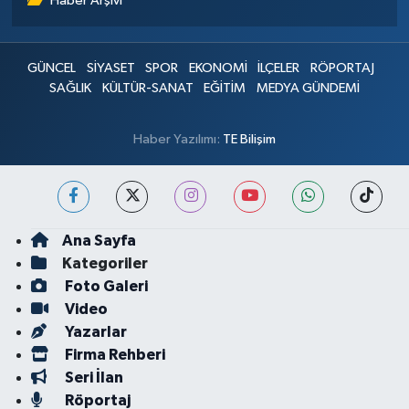
Haber Arşivi
GÜNCEL
SİYASET
SPOR
EKONOMİ
İLÇELER
RÖPORTAJ
SAĞLIK
KÜLTÜR-SANAT
EĞİTİM
MEDYA GÜNDEMİ
Haber Yazılımı:
TE Bilişim
Ana Sayfa
Kategoriler
Foto Galeri
Video
Yazarlar
Firma Rehberi
Seri İlan
Röportaj