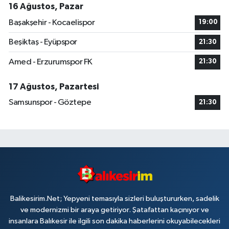
16 Ağustos, Pazar
Başakşehir - Kocaelispor
19:00
Beşiktaş - Eyüpspor
21:30
Amed - Erzurumspor FK
21:30
17 Ağustos, Pazartesi
Samsunspor - Göztepe
21:30
Balikesirim.Net; Yepyeni temasıyla sizleri buluştururken, sadelik
ve modernizmi bir araya getiriyor. Şatafattan kaçınıyor ve
insanlara Balıkesir ile ilgili son dakika haberlerini okuyabilecekleri