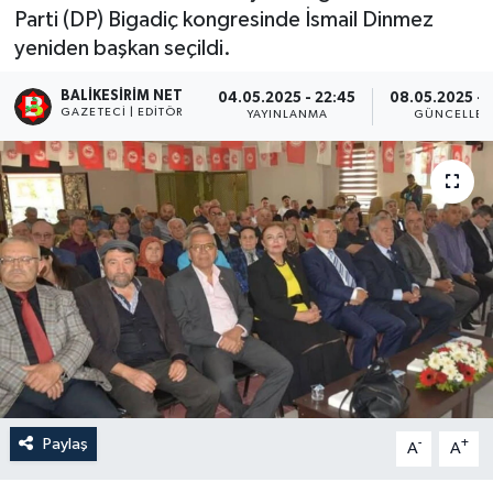
Parti (DP) Bigadiç kongresinde İsmail Dinmez
yeniden başkan seçildi.
BALIKESIRIM NET
04.05.2025 - 22:45
08.05.2025 - 
GAZETECI | EDITÖR
YAYINLANMA
GÜNCELLE
Paylaş
-
+
A
A