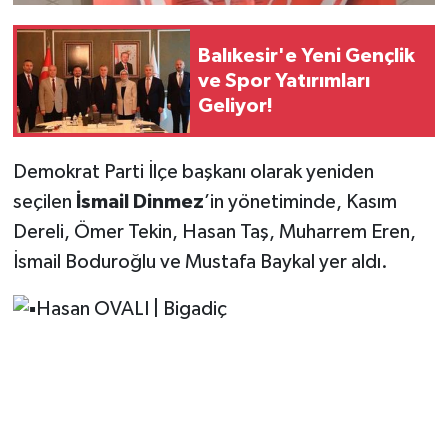
Balıkesir'e Yeni Gençlik
ve Spor Yatırımları
Geliyor!
Demokrat Parti İlçe başkanı olarak yeniden
seçilen
İsmail Dinmez
’in yönetiminde, Kasım
Dereli, Ömer Tekin, Hasan Taş, Muharrem Eren,
İsmail Boduroğlu ve Mustafa Baykal yer aldı.
Hasan OVALI | Bigadiç