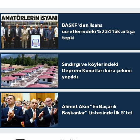
BASKF'den lisans
ücretlerindeki %234'lük artışa
tepki
Sındırgı ve köylerindeki
Deprem Konutları kura çekimi
yapıldı
Ahmet Akın "En Başarılı
Başkanlar" Listesinde İlk 5’te!