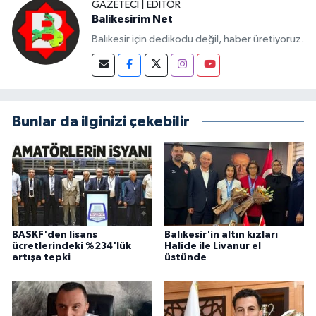
GAZETECI | EDITÖR
Balikesirim Net
Balıkesir için dedikodu değil, haber üretiyoruz.
Bunlar da ilginizi çekebilir
BASKF'den lisans
Balıkesir'in altın kızları
ücretlerindeki %234'lük
Halide ile Livanur el
artışa tepki
üstünde