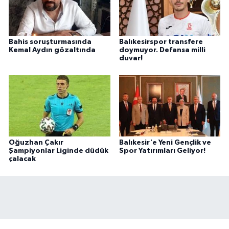
Bahis soruşturmasında
Balıkesirspor transfere
Kemal Aydın gözaltında
doymuyor. Defansa milli
duvar!
Oğuzhan Çakır
Balıkesir'e Yeni Gençlik ve
Şampiyonlar Liginde düdük
Spor Yatırımları Geliyor!
çalacak