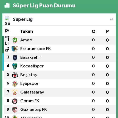
Süper Lig Puan Durumu
Süper Lig
#
Takım
O
P
1
Amed
0
0
2
Erzurumspor FK
0
0
3
Başakşehir
0
0
4
Kocaelispor
0
0
5
Beşiktaş
0
0
6
Eyüpspor
0
0
7
Galatasaray
0
0
8
Çorum FK
0
0
9
Gaziantep FK
0
0