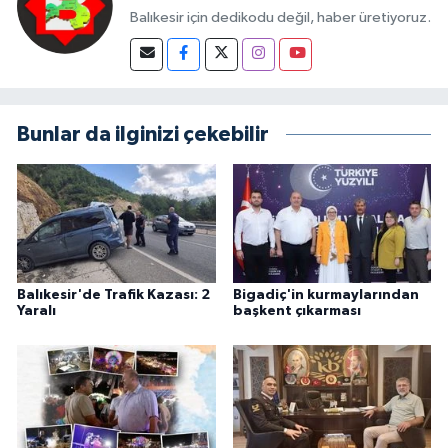
Balıkesir için dedikodu değil, haber üretiyoruz.
Bunlar da ilginizi çekebilir
Balıkesir'de Trafik Kazası: 2
Bigadiç'in kurmaylarından
Yaralı
başkent çıkarması