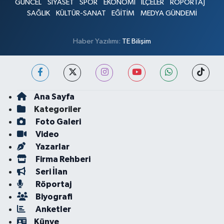
GÜNCEL
SİYASET
SPOR
EKONOMİ
İLÇELER
RÖPORTAJ
SAĞLIK
KÜLTÜR-SANAT
EĞİTİM
MEDYA GÜNDEMİ
Haber Yazılımı:
TE Bilişim
Ana Sayfa
Kategoriler
Foto Galeri
Video
Yazarlar
Firma Rehberi
Seri İlan
Röportaj
Biyografi
Anketler
Künye