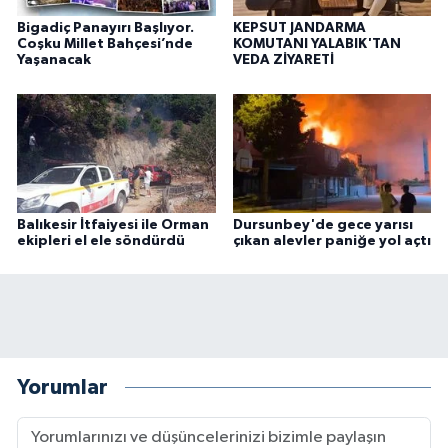
Bigadiç Panayırı Başlıyor.
KEPSUT JANDARMA
Coşku Millet Bahçesi’nde
KOMUTANI YALABIK'TAN
Yaşanacak
VEDA ZİYARETİ
Balıkesir İtfaiyesi ile Orman
Dursunbey'de gece yarısı
ekipleri el ele söndürdü
çıkan alevler paniğe yol açtı
Yorumlar