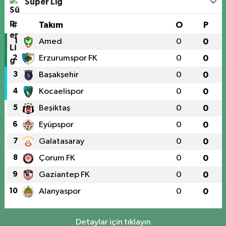
Süper Lig
#
Takım
O
P
1
Amed
0
0
2
Erzurumspor FK
0
0
3
Başakşehir
0
0
4
Kocaelispor
0
0
5
Beşiktaş
0
0
6
Eyüpspor
0
0
7
Galatasaray
0
0
8
Çorum FK
0
0
9
Gaziantep FK
0
0
10
Alanyaspor
0
0
Detaylar için tıklayın