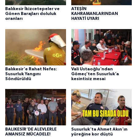
Balıkesir İkizcetepeler ve
ATEŞİN
Gönen Barajları doluluk
KAHRAMANLARINDAN
oranları
HAYATİ UYARI
Balıkesir'e Rahat Nefes:
Vali Ustaoğlu'ndan
Susurluk Yangını
Gömeç’ten Susurluk’a
Söndürüldü
kesintisiz mesai
BALIKESİR'DE ALEVLERLE
Susurluk'ta Ahmet Akın'ın
AMANSIZ MÜCADELE!
yüreğine kor düştü