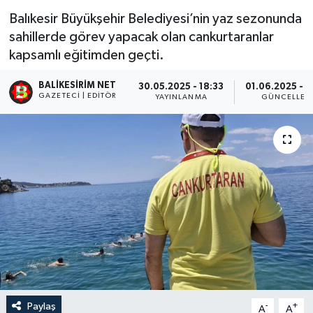
Balıkesir Büyükşehir Belediyesi’nin yaz sezonunda
sahillerde görev yapacak olan cankurtaranlar
kapsamlı eğitimden geçti.
BALIKESIRIM NET
30.05.2025 - 18:33
01.06.2025 - 
GAZETECI | EDITÖR
YAYINLANMA
GÜNCELLEM
Paylaş
-
+
A
A