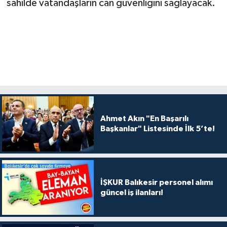
sahilde vatandaşların can güvenliğini sağlayacak.
Ahmet Akın "En Başarılı
Başkanlar" Listesinde İlk 5’te!
İŞKUR Balıkesir personel alımı
güncel iş ilanları!