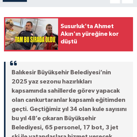
Susurluk'ta Ahmet
Akın'ın yüreğine kor
düştü
Balıkesir Büyükşehir Belediyesi’nin
2025 yaz sezonu hazırlıkları
kapsamında sahillerde görev yapacak
olan cankurtaranlar kapsamlı eğitimden
geçti. Geçtiğimiz yıl 34 olan kule sayısını
bu yıl 48’e çıkaran Büyükşehir
Belediyesi, 65 personel, 17 bot, 3 jet
ski ile vatandaşlara hizmet verecek.