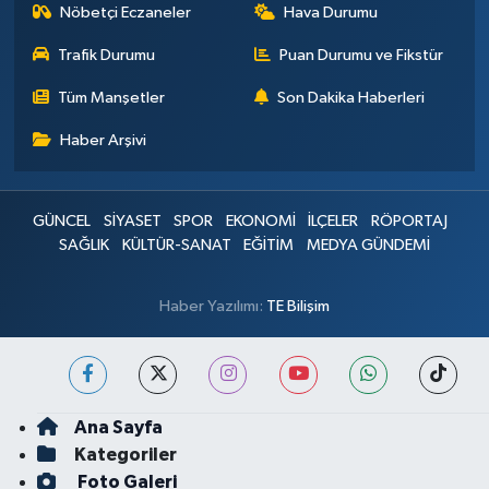
Nöbetçi Eczaneler
Hava Durumu
Trafik Durumu
Puan Durumu ve Fikstür
Tüm Manşetler
Son Dakika Haberleri
Haber Arşivi
GÜNCEL
SİYASET
SPOR
EKONOMİ
İLÇELER
RÖPORTAJ
SAĞLIK
KÜLTÜR-SANAT
EĞİTİM
MEDYA GÜNDEMİ
Haber Yazılımı:
TE Bilişim
Ana Sayfa
Kategoriler
Foto Galeri