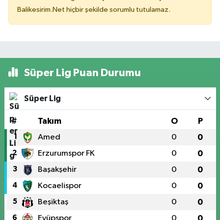
Balikesirim.Net hiçbir şekilde sorumlu tutulamaz.
Süper Lig Puan Durumu
Süper Lig
#
Takım
O
P
1
Amed
0
0
2
Erzurumspor FK
0
0
3
Başakşehir
0
0
4
Kocaelispor
0
0
5
Beşiktaş
0
0
6
Eyüpspor
0
0