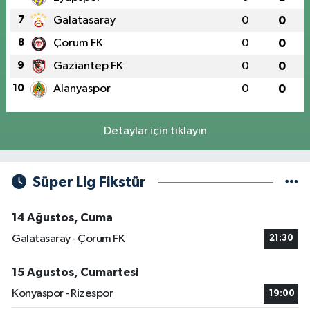
7
Galatasaray
0
0
8
Çorum FK
0
0
9
Gaziantep FK
0
0
10
Alanyaspor
0
0
Detaylar için tıklayın
Süper Lig Fikstür
14 Ağustos, Cuma
Galatasaray - Çorum FK
21:30
15 Ağustos, Cumartesi
Konyaspor - Rizespor
19:00