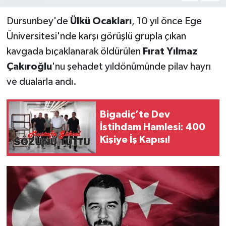
Dursunbey'de
Ülkü Ocakları
, 10 yıl önce Ege
Üniversitesi'nde karşı görüşlü grupla çıkan
kavgada bıçaklanarak öldürülen
Fırat Yılmaz
Çakıroğlu
'nu şehadet yıldönümünde pilav hayrı
ve dualarla andı.
Bigadiç’te Dev
İstihdam Hamlesi: 400
Kişiye İş Kapısı!