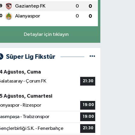
9
Gaziantep FK
0
0
0
Alanyaspor
0
0
Detaylar için tıklayın
Süper Lig Fikstür
4 Ağustos, Cuma
alatasaray - Çorum FK
21:30
5 Ağustos, Cumartesi
onyaspor - Rizespor
19:00
asımpaşa - Trabzonspor
19:00
ençlerbirliği S.K. - Fenerbahçe
21:30