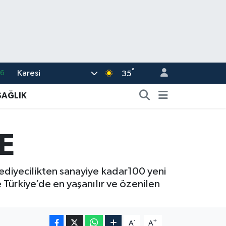
°
Karesi
06
35
.1
SAĞLIK
21
32
E
8
69
diyecilikten sanayiye kadar100 yeni
Türkiye’de en yaşanılır ve özenilen
-
+
A
A