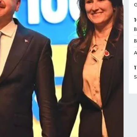
G
1
B
B
A
1
S