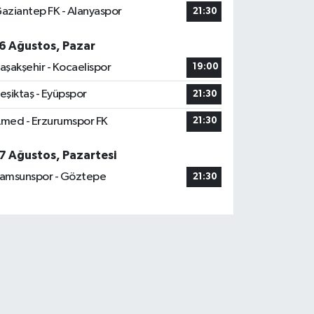
aziantep FK - Alanyaspor
21:30
6 Ağustos, Pazar
aşakşehir - Kocaelispor
19:00
eşiktaş - Eyüpspor
21:30
med - Erzurumspor FK
21:30
7 Ağustos, Pazartesi
amsunspor - Göztepe
21:30