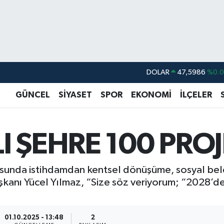
DOLAR
47,5986
%0.
EURO
55,0700
%0
GÜNCEL
SİYASET
SPOR
EKONOMİ
İLÇELER
STERLİN
64,2438
%0.
GRAM ALTIN
6513.94
%0.
 ŞEHRE 100 PROJ
BİST100
13.768
%4
BITCOIN
64.602,05
%0.
unda istihdamdan kentsel dönüşüme, sosyal bele
anı Yücel Yılmaz, “Size söz veriyorum; “2028’de 
01.10.2025 - 13:48
2