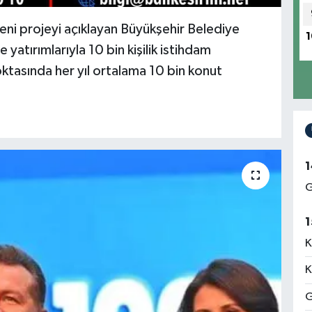
eni projeyi açıklayan Büyükşehir Belediye
1
yatırımlarıyla 10 bin kişilik istihdam
ktasında her yıl ortalama 10 bin konut
1
G
1
K
K
G