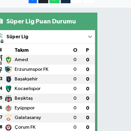
Süper Lig Puan Durumu
Süper Lig
#
Takım
O
P
1
Amed
0
0
2
Erzurumspor FK
0
0
3
Başakşehir
0
0
4
Kocaelispor
0
0
5
Beşiktaş
0
0
6
Eyüpspor
0
0
7
Galatasaray
0
0
8
Çorum FK
0
0