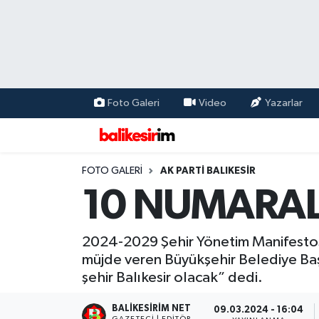
Foto Galeri
Video
Yazarlar
FOTO GALERI
AK PARTİ BALIKESİR
10 NUMARALI
2024-2029 Şehir Yönetim Manifestos
müjde veren Büyükşehir Belediye Başk
şehir Balıkesir olacak” dedi.
BALIKESIRIM NET
09.03.2024 - 16:04
GAZETECI | EDITÖR