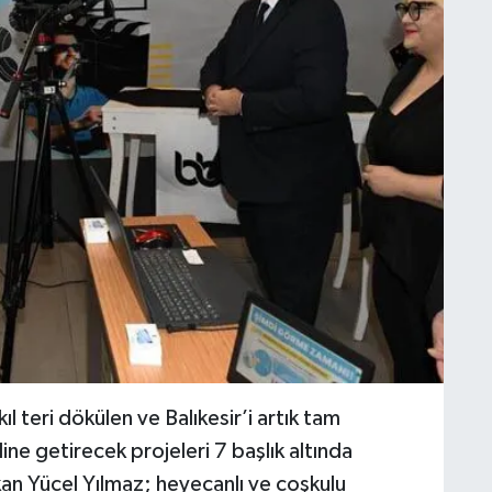
l teri dökülen ve Balıkesir’i artık tam
line getirecek projeleri 7 başlık altında
kan Yücel Yılmaz; heyecanlı ve coşkulu