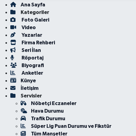
Ana Sayfa
Kategoriler
Foto Galeri
Video
Yazarlar
Firma Rehberi
Seri İlan
Röportaj
Biyografi
Anketler
Künye
İletişim
Servisler
Nöbetçi Eczaneler
Hava Durumu
Trafik Durumu
Süper Lig Puan Durumu ve Fikstür
Tüm Manşetler