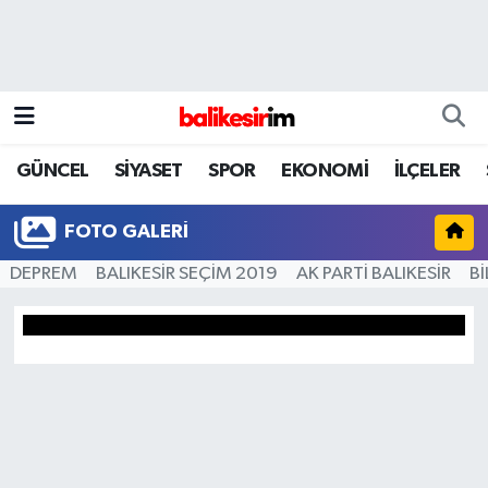
GÜNCEL
SİYASET
SPOR
EKONOMİ
İLÇELER
FOTO GALERI
DEPREM
BALIKESİR SEÇİM 2019
AK PARTİ BALIKESİR
B