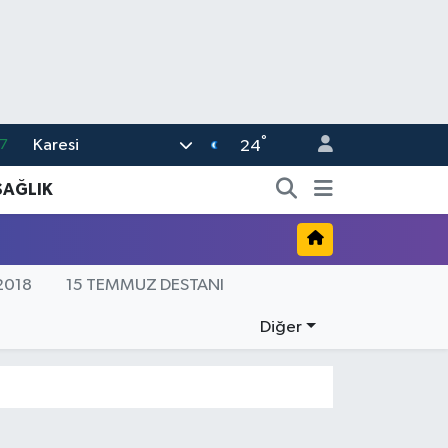
°
Karesi
7
24
7
SAĞLIK
5
9
2018
15 TEMMUZ DESTANI
9
2
Diğer