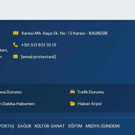
Karesi Mh. Kaya Sk. No: 12 Karesi - BALIKESİR
+90 531 851 10 10
rken,
[email protected]
n
ava Durumu
Trafik Durumu
 Dakika Haberleri
Haber Arşivi
PORTAJ
SAĞLIK
KÜLTÜR-SANAT
EĞİTİM
MEDYA GÜNDEMİ