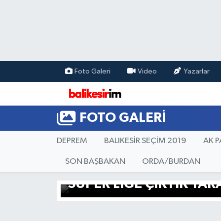
Foto Galeri
Video
Yazarlar
FOTO GALERI
DEPREM
BALIKESİR SEÇİM 2019
AK P
SON BAŞBAKAN
ORDA/BURDAN
SÜPER LİGE ÇIKTIK TAR