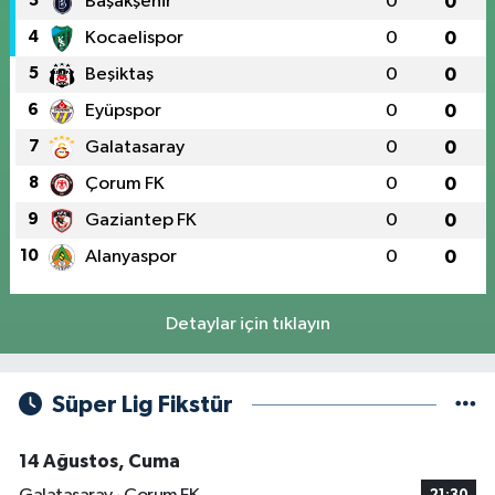
3
Başakşehir
0
0
4
Kocaelispor
0
0
5
Beşiktaş
0
0
6
Eyüpspor
0
0
7
Galatasaray
0
0
8
Çorum FK
0
0
9
Gaziantep FK
0
0
10
Alanyaspor
0
0
Detaylar için tıklayın
Süper Lig Fikstür
14 Ağustos, Cuma