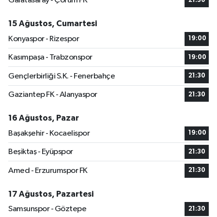
Galatasaray - Çorum FK
21:30
15 Ağustos, Cumartesi
Konyaspor - Rizespor
19:00
Kasımpaşa - Trabzonspor
19:00
Gençlerbirliği S.K. - Fenerbahçe
21:30
Gaziantep FK - Alanyaspor
21:30
16 Ağustos, Pazar
Başakşehir - Kocaelispor
19:00
Beşiktaş - Eyüpspor
21:30
Amed - Erzurumspor FK
21:30
17 Ağustos, Pazartesi
Samsunspor - Göztepe
21:30