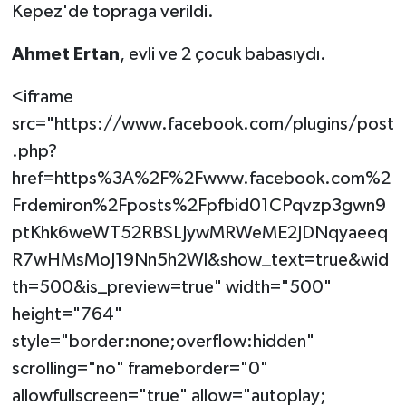
Kepez'de topraga verildi.
Ahmet Ertan
, evli ve 2 çocuk babasıydı.
<iframe
src="https://www.facebook.com/plugins/post
.php?
href=https%3A%2F%2Fwww.facebook.com%2
Frdemiron%2Fposts%2Fpfbid01CPqvzp3gwn9
ptKhk6weWT52RBSLJywMRWeME2JDNqyaeeq
R7wHMsMoJ19Nn5h2Wl&show_text=true&wid
th=500&is_preview=true" width="500"
height="764"
style="border:none;overflow:hidden"
scrolling="no" frameborder="0"
allowfullscreen="true" allow="autoplay;