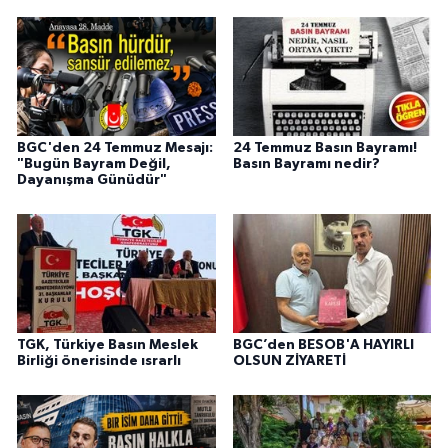
BGC'den 24 Temmuz Mesajı:
24 Temmuz Basın Bayramı!
"Bugün Bayram Değil,
Basın Bayramı nedir?
Dayanışma Günüdür"
TGK, Türkiye Basın Meslek
BGC’den BESOB'A HAYIRLI
Birliği önerisinde ısrarlı
OLSUN ZİYARETİ