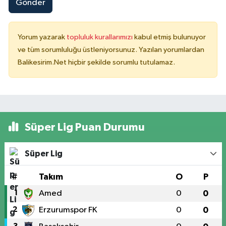
Gönder
Yorum yazarak
topluluk kurallarımızı
kabul etmiş bulunuyor
ve tüm sorumluluğu üstleniyorsunuz. Yazılan yorumlardan
Balikesirim.Net hiçbir şekilde sorumlu tutulamaz.
Süper Lig Puan Durumu
Süper Lig
#
Takım
O
P
1
Amed
0
0
2
Erzurumspor FK
0
0