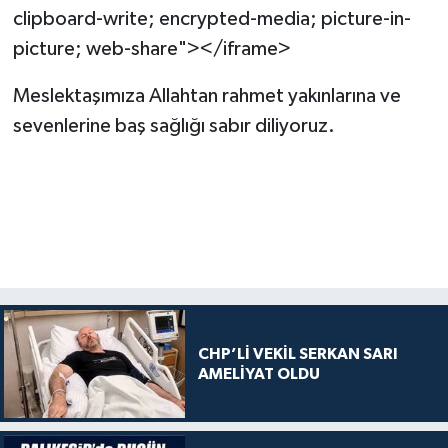
clipboard-write; encrypted-media; picture-in-
picture; web-share"></iframe>
Meslektaşımıza Allahtan rahmet yakınlarına ve
sevenlerine baş sağlığı sabır diliyoruz.
CHP’Lİ VEKİL SERKAN SARI
AMELİYAT OLDU