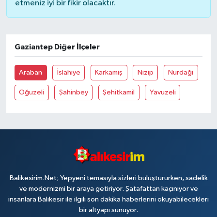
etmeniz iyi bir fikir olacaktır.
Gaziantep Diğer İlçeler
Araban
İslahiye
Karkamiş
Nizip
Nurdaği
Oğuzeli
Şahinbey
Şehitkamil
Yavuzeli
Balikesirim.Net; Yepyeni temasıyla sizleri buluştururken, sadelik
ve modernizmi bir araya getiriyor. Şatafattan kaçınıyor ve
insanlara Balıkesir ile ilgili son dakika haberlerini okuyabilecekleri
bir altyapı sunuyor.