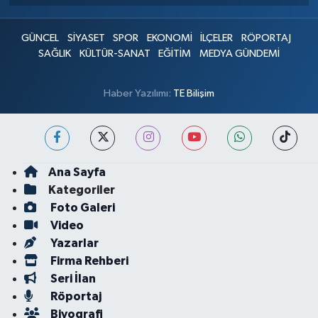
GÜNCEL
SİYASET
SPOR
EKONOMİ
İLÇELER
RÖPORTAJ
SAĞLIK
KÜLTÜR-SANAT
EĞİTİM
MEDYA GÜNDEMİ
Haber Yazılımı:
TE Bilişim
Ana Sayfa
Kategoriler
Foto Galeri
Video
Yazarlar
Firma Rehberi
Seri İlan
Röportaj
Biyografi