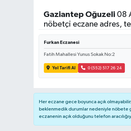
Gaziantep
Oğuzeli
08 
nöbetçi eczane adres, te
Furkan Eczanesi
Fatih Mahallesi Yunus Sokak No:2
Yol Tarifi Al
0 (552) 517 26 24
Her eczane gece boyunca açık olmayabilir, 
beklenmedik durumlar nedeniyle nöbete g
eczanenin açık olduğunu telefon aracılığıyla 