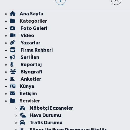
Ana Sayfa
Kategoriler
Foto Galeri
Video
Yazarlar
Firma Rehberi
Seri İlan
Röportaj
Biyografi
Anketler
Künye
İletişim
Servisler
Nöbetçi Eczaneler
Hava Durumu
Trafik Durumu
Süper Lig Puan Durumu ve Fikstür