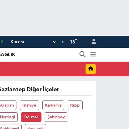
°
Karesi
18
18
32
SAĞLIK
38
03
14
aziantep Diğer İlçeler
11
Araban
İslahiye
Karkamiş
Nizip
Nurdaği
Oğuzeli
Şahinbey
Şehitkamil
Yavuzeli