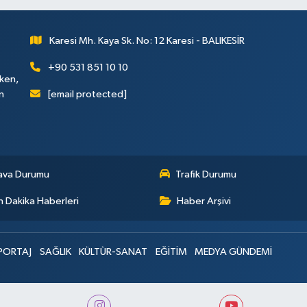
Karesi Mh. Kaya Sk. No: 12 Karesi - BALIKESİR
+90 531 851 10 10
rken,
[email protected]
n
ava Durumu
Trafik Durumu
 Dakika Haberleri
Haber Arşivi
PORTAJ
SAĞLIK
KÜLTÜR-SANAT
EĞİTİM
MEDYA GÜNDEMİ