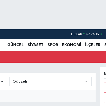
DOLAR
47,7436
%0.
EURO
55,2510
%0.
GÜNCEL
SİYASET
SPOR
EKONOMİ
İLÇELER
STERLİN
64,4811
%0.
GRAM ALTIN
6660.55
%0.
BİST100
13.779
%-
G
BITCOIN
64.959,79
%1.