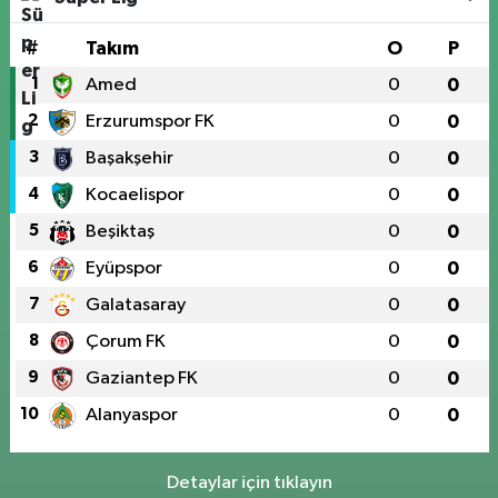
#
Takım
O
P
1
Amed
0
0
2
Erzurumspor FK
0
0
3
Başakşehir
0
0
4
Kocaelispor
0
0
5
Beşiktaş
0
0
6
Eyüpspor
0
0
7
Galatasaray
0
0
8
Çorum FK
0
0
9
Gaziantep FK
0
0
10
Alanyaspor
0
0
Detaylar için tıklayın