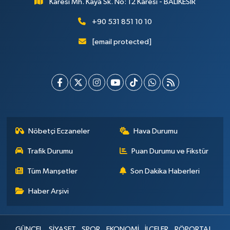
Karesi Mh. Kaya Sk. No: 12 Karesi - BALIKESİR
+90 531 851 10 10
[email protected]
Nöbetçi Eczaneler
Hava Durumu
Trafik Durumu
Puan Durumu ve Fikstür
Tüm Manşetler
Son Dakika Haberleri
Haber Arşivi
GÜNCEL
SİYASET
SPOR
EKONOMİ
İLÇELER
RÖPORTAJ