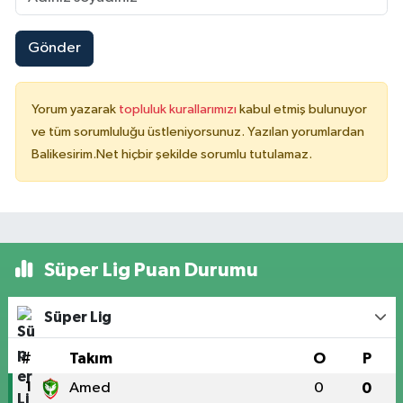
Gönder
Yorum yazarak
topluluk kurallarımızı
kabul etmiş bulunuyor
ve tüm sorumluluğu üstleniyorsunuz. Yazılan yorumlardan
Balikesirim.Net hiçbir şekilde sorumlu tutulamaz.
Süper Lig Puan Durumu
Süper Lig
#
Takım
O
P
1
Amed
0
0