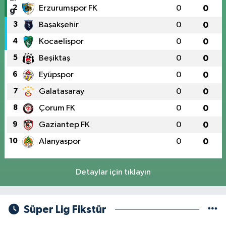
2
Erzurumspor FK
0
0
3
Başakşehir
0
0
4
Kocaelispor
0
0
5
Beşiktaş
0
0
6
Eyüpspor
0
0
7
Galatasaray
0
0
8
Çorum FK
0
0
9
Gaziantep FK
0
0
10
Alanyaspor
0
0
Detaylar için tıklayın
Süper Lig Fikstür