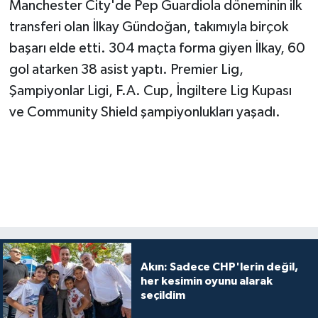
Manchester City'de Pep Guardiola döneminin ilk
transferi olan İlkay Gündoğan, takımıyla birçok
başarı elde etti. 304 maçta forma giyen İlkay, 60
gol atarken 38 asist yaptı. Premier Lig,
Şampiyonlar Ligi, F.A. Cup, İngiltere Lig Kupası
ve Community Shield şampiyonlukları yaşadı.
Akın: Sadece CHP'lerin değil,
her kesimin oyunu alarak
seçildim