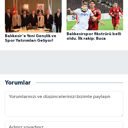
Balıkesirspor fikstrürü belli
Balıkesir'e Yeni Gençlik ve
oldu. İlk rakip: Buca
Spor Yatırımları Geliyor!
Yorumlar