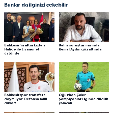
Bunlar da ilginizi çekebilir
Balıkesir'in altın kızları
Bahis soruşturmasında
Halide ile Livanur el
Kemal Aydın gözaltında
üstünde
Balıkesirspor transfere
Oğuzhan Çakır
doymuyor. Defansa milli
Şampiyonlar Liginde düdük
duvar!
çalacak