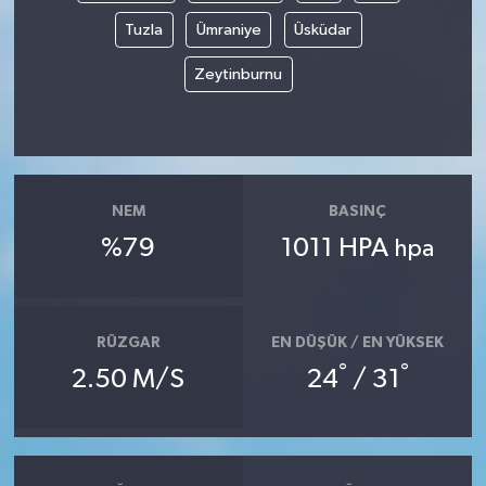
Tuzla
Ümraniye
Üsküdar
Zeytinburnu
NEM
BASINÇ
%79
1011 HPA
hpa
RÜZGAR
EN DÜŞÜK / EN YÜKSEK
°
°
2.50 M/S
24
/ 31