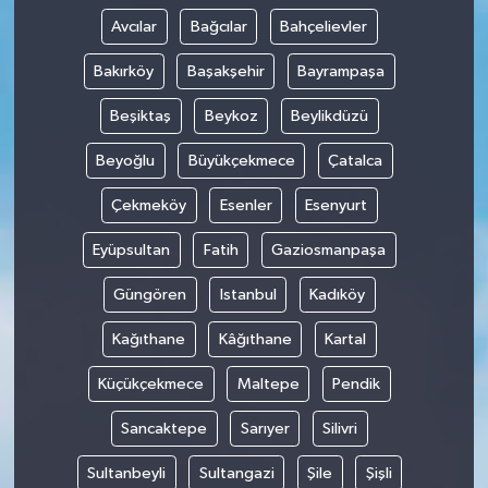
Avcılar
Bağcılar
Bahçelievler
Bakırköy
Başakşehir
Bayrampaşa
Beşiktaş
Beykoz
Beylikdüzü
Beyoğlu
Büyükçekmece
Çatalca
Çekmeköy
Esenler
Esenyurt
Eyüpsultan
Fatih
Gaziosmanpaşa
Güngören
Istanbul
Kadıköy
Kağıthane
Kâğıthane
Kartal
Küçükçekmece
Maltepe
Pendik
Sancaktepe
Sarıyer
Silivri
Sultanbeyli
Sultangazi
Şile
Şişli