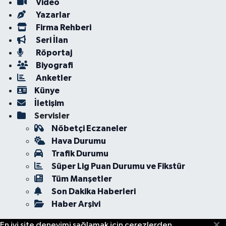
Video
Yazarlar
Firma Rehberi
Seri İlan
Röportaj
Biyografi
Anketler
Künye
İletişim
Servisler
Nöbetçi Eczaneler
Hava Durumu
Trafik Durumu
Süper Lig Puan Durumu ve Fikstür
Tüm Manşetler
Son Dakika Haberleri
Haber Arşivi
En iyi site deneyimi sağlamak için çerezlerden