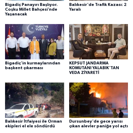
Bigadiç Panayırı Başlıyor.
Balıkesir'de Trafik Kazası: 2
Coşku Millet Bahçesi’nde
Yaralı
Yaşanacak
Bigadiç'in kurmaylarından
KEPSUT JANDARMA
başkent çıkarması
KOMUTANI YALABIK'TAN
VEDA ZİYARETİ
Balıkesir İtfaiyesi ile Orman
Dursunbey'de gece yarısı
ekipleri el ele söndürdü
çıkan alevler paniğe yol açtı