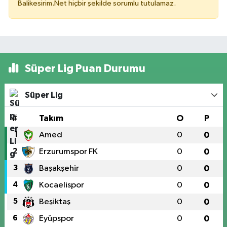
Balikesirim.Net hiçbir şekilde sorumlu tutulamaz.
Süper Lig Puan Durumu
Süper Lig
#
Takım
O
P
1
Amed
0
0
2
Erzurumspor FK
0
0
3
Başakşehir
0
0
4
Kocaelispor
0
0
5
Beşiktaş
0
0
6
Eyüpspor
0
0