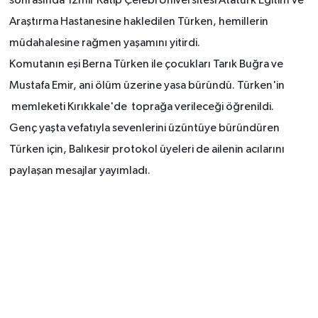
sonrasında İzmir Katip Çelebi Üniversitesi Atatürk Eğitim ve
Araştırma Hastanesine hakledilen Türken, hemillerin
müdahalesine rağmen yaşamını yitirdi.
Komutanın eşi Berna Türken ile çocukları Tarık Buğra ve
Mustafa Emir, ani ölüm üzerine yasa büründü. Türken'in
memleketi Kırıkkale'de toprağa verileceği öğrenildi.
Genç yaşta vefatıyla sevenlerini üzüntüye büründüren
Türken için, Balıkesir protokol üyeleri de ailenin acılarını
paylaşan mesajlar yayımladı.