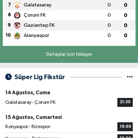
7
Galatasaray
0
0
8
Çorum FK
0
0
9
Gaziantep FK
0
0
10
Alanyaspor
0
0
Detaylar için tıklayın
Süper Lig Fikstür
14 Ağustos, Cuma
Galatasaray - Çorum FK
21:30
15 Ağustos, Cumartesi
Konyaspor - Rizespor
19:00