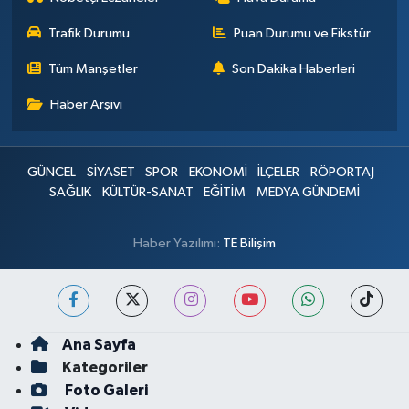
Trafik Durumu
Puan Durumu ve Fikstür
Tüm Manşetler
Son Dakika Haberleri
Haber Arşivi
GÜNCEL
SİYASET
SPOR
EKONOMİ
İLÇELER
RÖPORTAJ
SAĞLIK
KÜLTÜR-SANAT
EĞİTİM
MEDYA GÜNDEMİ
Haber Yazılımı:
TE Bilişim
Ana Sayfa
Kategoriler
Foto Galeri