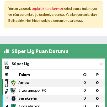
Yorum yazarak
topluluk kurallarımızı
kabul etmiş bulunuyor
ve tüm sorumluluğu üstleniyorsunuz. Yazılan yorumlardan
Balikesirim.Net hiçbir şekilde sorumlu tutulamaz.
Süper Lig Puan Durumu
Süper Lig
#
Takım
O
P
1
Amed
0
0
2
Erzurumspor FK
0
0
3
Başakşehir
0
0
4
Kocaelispor
0
0