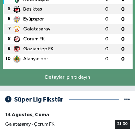
5
Beşiktaş
0
0
6
Eyüpspor
0
0
7
Galatasaray
0
0
8
Çorum FK
0
0
9
Gaziantep FK
0
0
10
Alanyaspor
0
0
Detaylar için tıklayın
Süper Lig Fikstür
14 Ağustos, Cuma
Galatasaray - Çorum FK
21:30