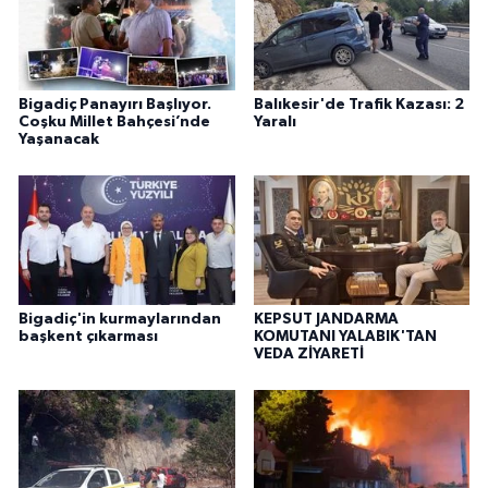
Bigadiç Panayırı Başlıyor.
Balıkesir'de Trafik Kazası: 2
Coşku Millet Bahçesi’nde
Yaralı
Yaşanacak
Bigadiç'in kurmaylarından
KEPSUT JANDARMA
başkent çıkarması
KOMUTANI YALABIK'TAN
VEDA ZİYARETİ