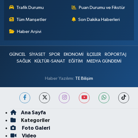
Trafik Durumu
Puan Durumu ve Fikstür
Tüm Manşetler
Son Dakika Haberleri
Haber Arşivi
GÜNCEL
SİYASET
SPOR
EKONOMİ
İLÇELER
RÖPORTAJ
SAĞLIK
KÜLTÜR-SANAT
EĞİTİM
MEDYA GÜNDEMİ
Haber Yazılımı:
TE Bilişim
Ana Sayfa
Kategoriler
Foto Galeri
Video