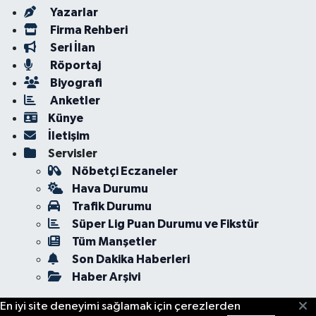
Yazarlar
Firma Rehberi
Seri İlan
Röportaj
Biyografi
Anketler
Künye
İletişim
Servisler
Nöbetçi Eczaneler
Hava Durumu
Trafik Durumu
Süper Lig Puan Durumu ve Fikstür
Tüm Manşetler
Son Dakika Haberleri
Haber Arşivi
En iyi site deneyimi sağlamak için çerezlerden