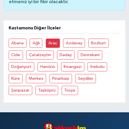
etmeniz iyi bir fikir olacaktır.
Kastamonu Diğer İlçeler
Abana
Ağli
Araç
Azdavay
Bozkurt
Cide
Çatalzeytin
Daday
Devrekani
Doğanyurt
Hanönü
İhsangazi
İnebolu
Küre
Merkez
Pinarbaşi
Seydiler
Şenpazar
Taşköprü
Tosya