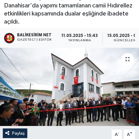
Danahisar'da yapımı tamamlanan camii Hıdırellez
etkinlikleri kapsamında dualar eşliğinde ibadete
açıldı.
BALIKESIRIM NET
11.05.2025 - 15:43
15.05.2025 - 02
GAZETECI | EDITÖR
YAYINLANMA
GÜNCELLEME
Paylaş
-
+
A
A