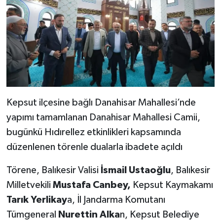
Kepsut ilçesine bağlı Danahisar Mahallesi’nde
yapımı tamamlanan Danahisar Mahallesi Camii,
bugünkü Hıdırellez etkinlikleri kapsamında
düzenlenen törenle dualarla ibadete açıldı
Törene, Balıkesir Valisi
İsmail Ustaoğlu
, Balıkesir
Milletvekili
Mustafa Canbey,
Kepsut Kaymakamı
Tarık Yerlikay
a, İl Jandarma Komutanı
Tümgeneral
Nurettin Alka
n, Kepsut Belediye