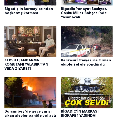
Bigadiç'in kurmaylarından
Bigadiç Panayırı Başlıyor.
başkent çıkarması
Coşku Millet Bahçesi’nde
Yaşanacak
KEPSUT JANDARMA
Balıkesir İtfaiyesi ile Orman
KOMUTANI YALABIK'TAN
ekipleri el ele söndürdü
VEDA ZİYARETİ
Dursunbey'de gece yarısı
BİGADİÇ’İN MARKASI
çıkan alevler paniğe yol açtı
BİGKAFE 1 YAŞINDA!