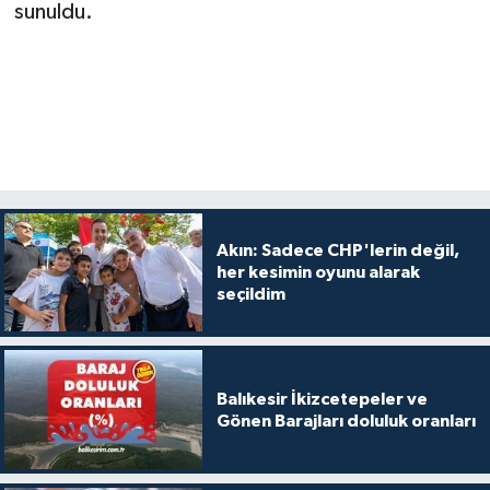
sunuldu.
Akın: Sadece CHP'lerin değil,
her kesimin oyunu alarak
seçildim
Balıkesir İkizcetepeler ve
Gönen Barajları doluluk oranları