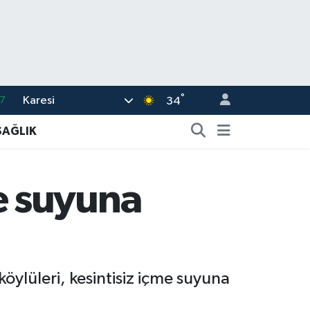
°
Karesi
7
34
7
SAĞLIK
5
2
e suyuna
9
2
ylüleri, kesintisiz içme suyuna