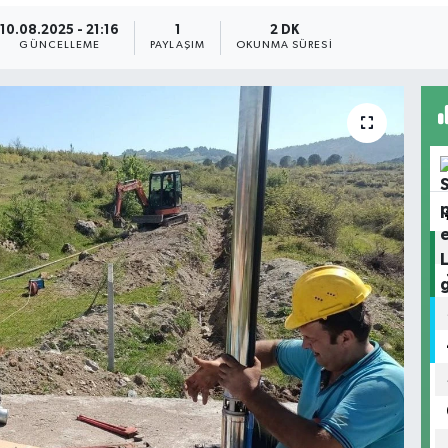
10.08.2025 - 21:16
1
2 DK
GÜNCELLEME
PAYLAŞIM
OKUNMA SÜRESI