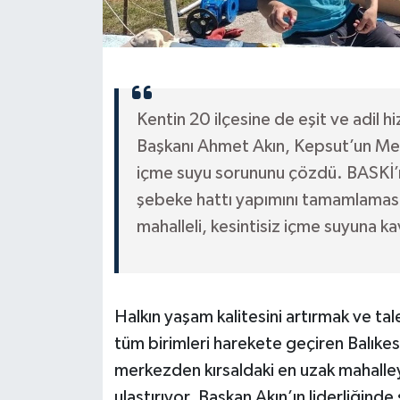
Kentin 20 ilçesine de eşit ve adil h
Başkanı Ahmet Akın, Kepsut’un Mehm
içme suyu sorununu çözdü. BASKİ’n
şebeke hattı yapımını tamamlamasıyla
mahalleli, kesintisiz içme suyuna k
Halkın yaşam kalitesini artırmak ve ta
tüm birimleri harekete geçiren Balıke
merkezden kırsaldaki en uzak mahalley
ulaştırıyor. Başkan Akın’ın liderliğinde