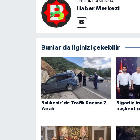
EDITÖR HAKKINDA
Haber Merkezi
Bunlar da ilginizi çekebilir
Balıkesir'de Trafik Kazası: 2
Bigadiç'i
Yaralı
başkent ç