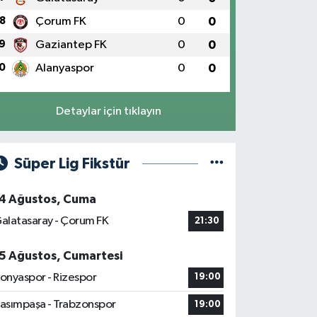
8
Çorum FK
0
0
9
Gaziantep FK
0
0
0
Alanyaspor
0
0
Detaylar için tıklayın
Süper Lig Fikstür
4 Ağustos, Cuma
alatasaray - Çorum FK
21:30
5 Ağustos, Cumartesi
onyaspor - Rizespor
19:00
asımpaşa - Trabzonspor
19:00