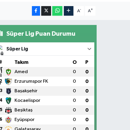
-
+
A
A
Süper Lig Puan Durumu
Süper Lig
#
Takım
O
P
1
Amed
0
0
2
Erzurumspor FK
0
0
3
Başakşehir
0
0
4
Kocaelispor
0
0
5
Beşiktaş
0
0
6
Eyüpspor
0
0
7
Galatasaray
0
0