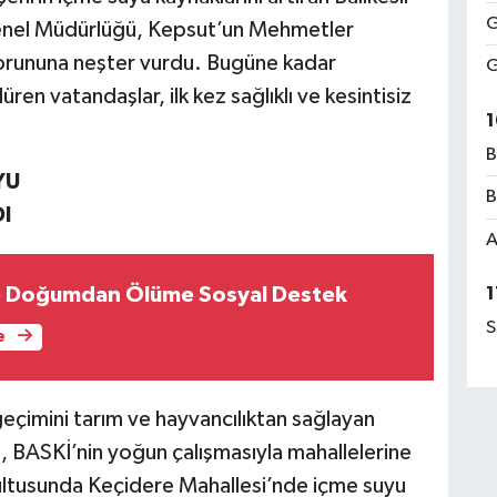
G
Genel Müdürlüğü, Kepsut’un Mehmetler
 sorununa neşter vurdu. Bugüne kadar
G
ren vatandaşlar, ilk kez sağlıklı ve kesintisiz
1
B
YU
B
I
A
 Doğumdan Ölüme Sosyal Destek
1
S
e
çimini tarım ve hayvancılıktan sağlayan
su, BASKİ’nin yoğun çalışmasıyla mahallelerine
ğrultusunda Keçidere Mahallesi’nde içme suyu