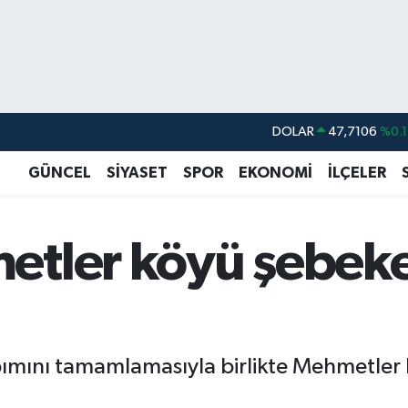
DOLAR
47,7106
%0.1
EURO
55,1652
%0.2
GÜNCEL
SİYASET
SPOR
EKONOMİ
İLÇELER
STERLİN
64,4046
%0.3
GRAM ALTIN
6618.49
%2.1
etler köyü şebek
BİST100
13.773
%-1
BITCOIN
65.130,04
%1.
ımını tamamlamasıyla birlikte Mehmetler kö