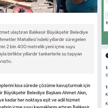
1
izmet ulaştıran Balıkesir Büyükşehir Belediye
etler Mahallesi’ndeki yıllardır süregelen
in 2 bin 400 metrelik yeni içme suyu
 birlikte yıllardır tankerlerle su taşıyan
avuştu.
1
G
leplerini kısa sürede çözüme kavuşturmak için
1
sir Büyükşehir Belediye Başkanı Ahmet Akın,
K
e kadar her noktaya eşit ve adil hizmet
K
 şehrin içme suyu kaynaklarını artıran Balıkesir