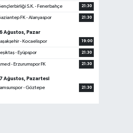
ençlerbirliği S.K. - Fenerbahçe
21:30
aziantep FK - Alanyaspor
21:30
6 Ağustos, Pazar
aşakşehir - Kocaelispor
19:00
eşiktaş - Eyüpspor
21:30
med - Erzurumspor FK
21:30
7 Ağustos, Pazartesi
amsunspor - Göztepe
21:30