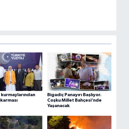
n kurmaylarından
Bigadiç Panayırı Başlıyor.
ıkarması
Coşku Millet Bahçesi’nde
Yaşanacak