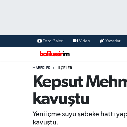
Foto Galeri
Video
Yazarlar
HABERLER
İLÇELER
Kepsut Mehm
kavuştu
Yeni içme suyu şebeke hattı yap
kavuştu.