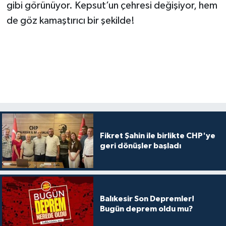
gibi görünüyor. Kepsut’un çehresi değişiyor, hem
de göz kamaştırıcı bir şekilde!
Fikret Şahin ile birlikte CHP'ye
geri dönüşler başladı
Balıkesir Son Depremler!
Bugün deprem oldu mu?