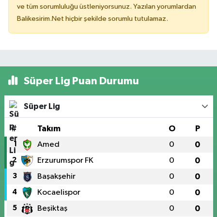
ve tüm sorumluluğu üstleniyorsunuz. Yazılan yorumlardan
Balikesirim.Net hiçbir şekilde sorumlu tutulamaz.
Süper Lig Puan Durumu
Süper Lig
#
Takım
O
P
1
Amed
0
0
2
Erzurumspor FK
0
0
3
Başakşehir
0
0
4
Kocaelispor
0
0
5
Beşiktaş
0
0