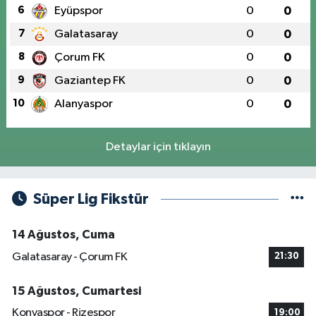
6
Eyüpspor
0
0
7
Galatasaray
0
0
8
Çorum FK
0
0
9
Gaziantep FK
0
0
10
Alanyaspor
0
0
Detaylar için tıklayın
Süper Lig Fikstür
14 Ağustos, Cuma
Galatasaray - Çorum FK
21:30
15 Ağustos, Cumartesi
Konyaspor - Rizespor
19:00