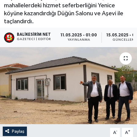
mahallelerdeki hizmet seferberliğini Yenice
köyüne kazandırdığı Düğün Salonu ve Aşevi ile
taçlandırdı.
BALIKESIRIM NET
11.05.2025 - 01:00
15.05.2025 - 02
GAZETECI | EDITÖR
YAYINLANMA
GÜNCELLEM
Paylaş
-
+
A
A