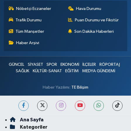
Nöbetçi Eczaneler
Hava Durumu
Trafik Durumu
Puan Durumu ve Fikstür
Tüm Manşetler
Son Dakika Haberleri
Haber Arşivi
GÜNCEL
SİYASET
SPOR
EKONOMİ
İLÇELER
RÖPORTAJ
SAĞLIK
KÜLTÜR-SANAT
EĞİTİM
MEDYA GÜNDEMİ
Haber Yazılımı:
TE Bilişim
Ana Sayfa
Kategoriler