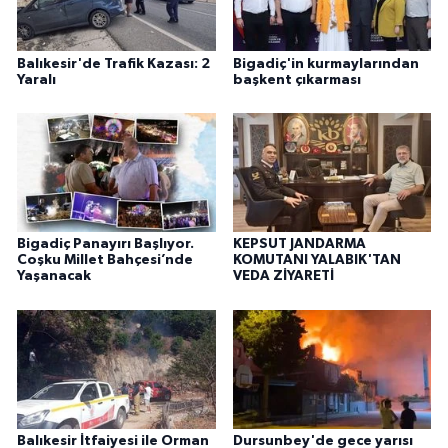
Balıkesir'de Trafik Kazası: 2
Bigadiç'in kurmaylarından
Yaralı
başkent çıkarması
Bigadiç Panayırı Başlıyor.
KEPSUT JANDARMA
Coşku Millet Bahçesi’nde
KOMUTANI YALABIK'TAN
Yaşanacak
VEDA ZİYARETİ
Balıkesir İtfaiyesi ile Orman
Dursunbey'de gece yarısı