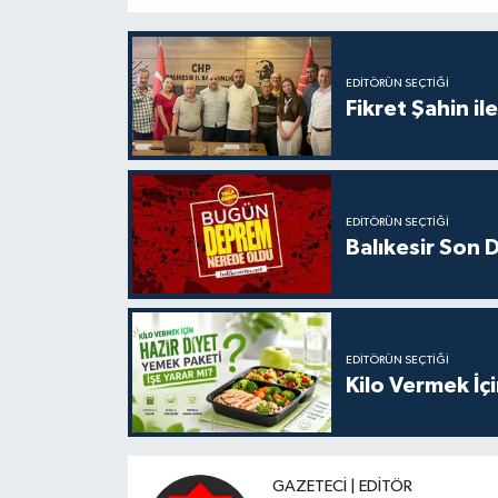
EDITÖRÜN SEÇTIĞI
Fikret Şahin il
EDITÖRÜN SEÇTIĞI
Balıkesir Son
EDITÖRÜN SEÇTIĞI
Kilo Vermek İç
GAZETECI | EDITÖR