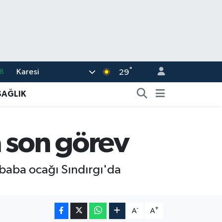
°
Karesi
8
29
2
SAĞLIK
8
3
 son görev
4
11
 baba ocağı Sındırgı'da
-
+
A
A