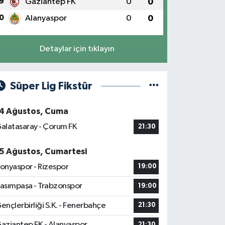
9
Gaziantep FK
0
0
0
Alanyaspor
0
0
Detaylar için tıklayın
Süper Lig Fikstür
4 Ağustos, Cuma
alatasaray - Çorum FK
21:30
5 Ağustos, Cumartesi
onyaspor - Rizespor
19:00
asımpaşa - Trabzonspor
19:00
ençlerbirliği S.K. - Fenerbahçe
21:30
aziantep FK - Alanyaspor
21:30