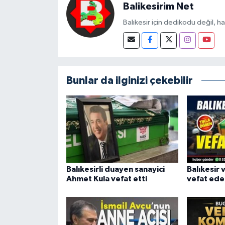
Balikesirim Net
Balıkesir için dedikodu değil, h
Bunlar da ilginizi çekebilir
Balıkesirli duayen sanayici
Balıkesir 
Ahmet Kula vefat etti
vefat ede