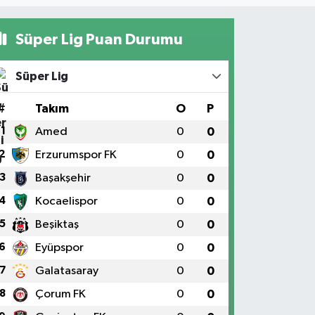
Süper Lig Puan Durumu
Süper Lig
#
Takım
O
P
1
Amed
0
0
2
Erzurumspor FK
0
0
3
Başakşehir
0
0
4
Kocaelispor
0
0
5
Beşiktaş
0
0
6
Eyüpspor
0
0
7
Galatasaray
0
0
8
Çorum FK
0
0