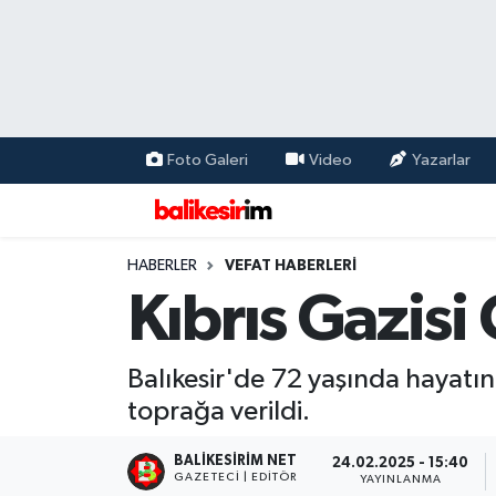
Foto Galeri
Video
Yazarlar
HABERLER
VEFAT HABERLERİ
Kıbrıs Gazis
Balıkesir'de 72 yaşında hayatı
toprağa verildi.
BALIKESIRIM NET
24.02.2025 - 15:40
GAZETECI | EDITÖR
YAYINLANMA