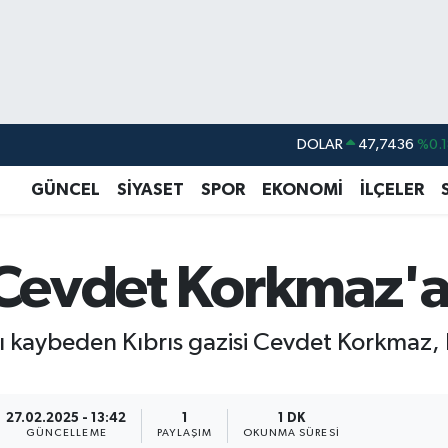
DOLAR
47,7436
%0.1
EURO
55,2510
%0.3
GÜNCEL
SİYASET
SPOR
EKONOMİ
İLÇELER
STERLİN
64,4811
%0.3
GRAM ALTIN
6660.55
%0.0
i Cevdet Korkmaz'a
BİST100
13.779
%-1
BITCOIN
64.959,79
%1.
nı kaybeden Kıbrıs gazisi Cevdet Korkmaz,
27.02.2025 - 13:42
1
1 DK
GÜNCELLEME
PAYLAŞIM
OKUNMA SÜRESI