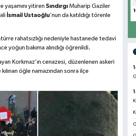
e yaşamını yitiren
Sındırgı
Muharip Gaziler
1
ali
İsmail Ustaoğlu
'nun da katıldığı törenle
atürre rahatsızlığı nedeniyle hastanede tedavi
ce yoğun bakıma alındığı öğrenildi.
yan Korkmaz’ın cenazesi, düzenlenen askeri
1
 kılınan öğle namazından sonra ilçe
G
1
K
K
G
G