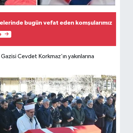
ilçelerinde bugün vefat eden komşularımız
e
s Gazisi Cevdet Korkmaz’ın yakınlarına