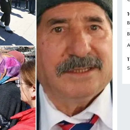
1
B
B
A
1
S