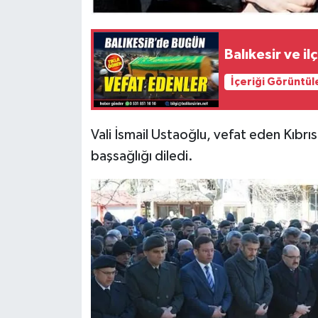
Balıkesir ve 
İçeriği Görüntül
Vali İsmail Ustaoğlu, vefat eden Kıbrı
başsağlığı diledi.