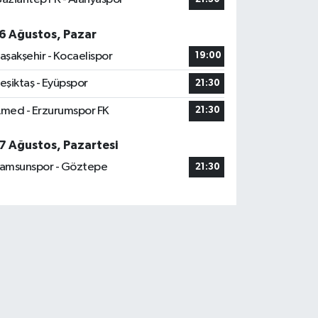
6 Ağustos, Pazar
aşakşehir - Kocaelispor
19:00
eşiktaş - Eyüpspor
21:30
med - Erzurumspor FK
21:30
7 Ağustos, Pazartesi
amsunspor - Göztepe
21:30