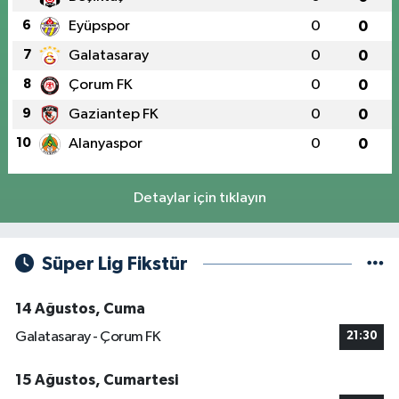
6
Eyüpspor
0
0
7
Galatasaray
0
0
8
Çorum FK
0
0
9
Gaziantep FK
0
0
10
Alanyaspor
0
0
Detaylar için tıklayın
Süper Lig Fikstür
14 Ağustos, Cuma
Galatasaray - Çorum FK
21:30
15 Ağustos, Cumartesi