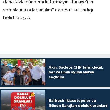
daha fazla gündemde tutmayın. Türkiye’nin
sorunlarına odaklanalım” ifadesini kullandığı
belirtildi.
(milat)
Akın: Sadece CHP'lerin değil,
her kesimin oyunu alarak
seçildim
Balıkesir İkizcetepeler ve
Gönen Barajları doluluk oranları