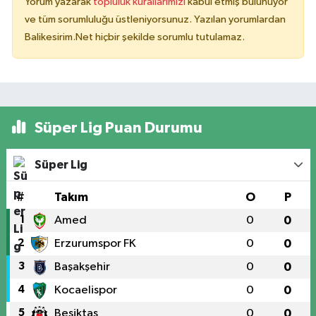
Yorum yazarak
topluluk kurallarımızı
kabul etmiş bulunuyor
ve tüm sorumluluğu üstleniyorsunuz. Yazılan yorumlardan
Balikesirim.Net hiçbir şekilde sorumlu tutulamaz.
Süper Lig Puan Durumu
Süper Lig
#
Takım
O
P
1
Amed
0
0
2
Erzurumspor FK
0
0
3
Başakşehir
0
0
4
Kocaelispor
0
0
5
Beşiktaş
0
0