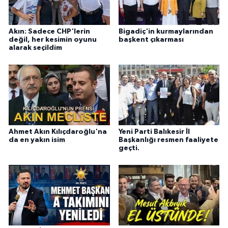
Akın: Sadece CHP'lerin
Bigadiç'in kurmaylarından
değil, her kesimin oyunu
başkent çıkarması
alarak seçildim
Ahmet Akın Kılıçdaroğlu'na
Yeni Parti Balıkesir İl
da en yakın isim
Başkanlığı resmen faaliyete
geçti.