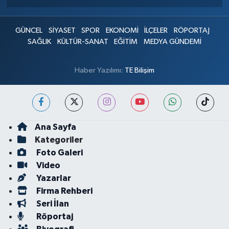
GÜNCEL
SİYASET
SPOR
EKONOMİ
İLÇELER
RÖPORTAJ
SAĞLIK
KÜLTÜR-SANAT
EĞİTİM
MEDYA GÜNDEMİ
Haber Yazılımı:
TE Bilişim
Ana Sayfa
Kategoriler
Foto Galeri
Video
Yazarlar
Firma Rehberi
Seri İlan
Röportaj