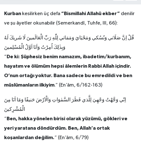
Kurban
“Bismillahi Allahü ekber”
kesilirken üç defa
denilir
ve şu âyetler okunabilir (Semerkandî, Tuhfe, III, 66):
قُلْ اِنَّ صَلَاتي وَنُسُكي وَمَحْيَايَ وَمَمَاتي لِلّٰهِ رَبِّ الْعَالَمينَ لَا شَريكَ لَهُ
وَبِذٰلِكَ اُمِرْتُ وَاَنَا اَوَّلُ الْمُسْلِمينَ
De ki: Şüphesiz benim namazım, ibadetim/kurbanım,
“
hayatım ve ölümüm hepsi âlemlerin Rabbi Allah içindir.
O’nun ortağı yoktur. Bana sadece bu emredildi ve ben
müslümanların ilkiyim
.” (En’âm, 6/162-163)
اِنّي وَجَّهْتُ وَجْهِيَ لِلَّذي فَطَرَ السَّمٰوَاتِ وَالْاَرْضَ حَنيفًا وَمَٓا اَنَا مِنَ
الْمُشْرِكينَ
Ben, hakka yönelen birisi olarak yüzümü, gökleri ve
“
yeri yaratana döndürdüm. Ben, Allah’a ortak
koşanlardan değilim.
” (En’âm, 6/79)