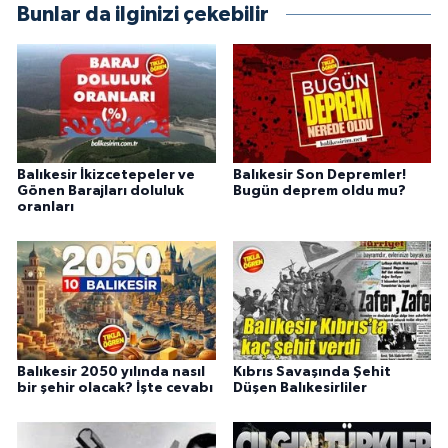
Bunlar da ilginizi çekebilir
Balıkesir İkizcetepeler ve
Balıkesir Son Depremler!
Gönen Barajları doluluk
Bugün deprem oldu mu?
oranları
Balıkesir 2050 yılında nasıl
Kıbrıs Savaşında Şehit
bir şehir olacak? İşte cevabı
Düşen Balıkesirliler