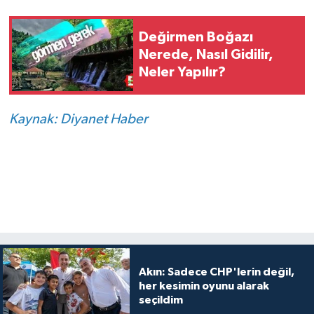
Değirmen Boğazı
Nerede, Nasıl Gidilir,
Neler Yapılır?
Kaynak: Diyanet Haber
Akın: Sadece CHP'lerin değil,
her kesimin oyunu alarak
seçildim